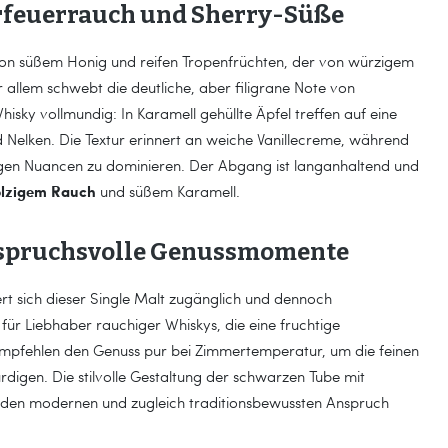
erfeuerrauch und Sherry-Süße
t von süßem Honig und reifen Tropenfrüchten, der von würzigem
allem schwebt die deutliche, aber filigrane Note von
isky vollmundig: In Karamell gehüllte Äpfel treffen auf eine
lken. Die Textur erinnert an weiche Vanillecreme, während
tigen Nuancen zu dominieren. Der Abgang ist langanhaltend und
lzigem Rauch
und süßem Karamell.
anspruchsvolle Genussmomente
ert sich dieser Single Malt zugänglich und dennoch
 für Liebhaber rauchiger Whiskys, die eine fruchtige
mpfehlen den Genuss pur bei Zimmertemperatur, um die feinen
rdigen. Die stilvolle Gestaltung der schwarzen Tube mit
 den modernen und zugleich traditionsbewussten Anspruch