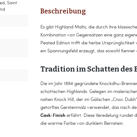
ted, Saint
and
Beschreibung
Es gibt Highland Malts, die durch ihre klassisc
Kombination von Gegensätzen eine ganz eigene 
Peated Edition trifft die herbe Ursprünglichkei
ein Spannungsfeld erzeugt, das sowohl Kenner a
Tradition im Schatten des 
Die im Jahr 1894 gegründete Knockdhu-Brennerei
schottischen Highlands. Gelegen im malerischen
nahen Knock Hill, der im Gälischen „Cnoc Dubh“
getorftes Gerstenmalz verwendet, das nach der
Cask-Finish
erfährt. Diese Veredelung rundet da
die warme Farbe von dunklem Bernstein.