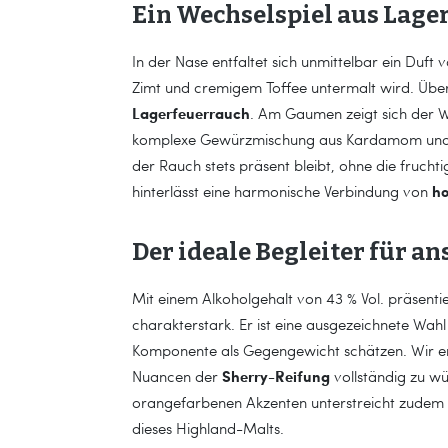
Ein Wechselspiel aus Lag
In der Nase entfaltet sich unmittelbar ein Duf
Zimt und cremigem Toffee untermalt wird. Über 
Lagerfeuerrauch
. Am Gaumen zeigt sich der Wh
komplexe Gewürzmischung aus Kardamom und Ne
der Rauch stets präsent bleibt, ohne die fruch
ho
hinterlässt eine harmonische Verbindung von
Der ideale Begleiter für 
Mit einem Alkoholgehalt von 43 % Vol. präsenti
charakterstark. Er ist eine ausgezeichnete Wahl
Komponente als Gegengewicht schätzen. Wir e
Sherry-Reifung
Nuancen der
vollständig zu wü
orangefarbenen Akzenten unterstreicht zudem
dieses Highland-Malts.