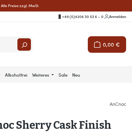
Alle Preise zzgl. MwSt.
+49 (0)4206 30 53 6 – 0
|
Anmelden
0,00 €
Warenkorb enthält 
r
Alkoholfrei
Weiteres
Sale
Neu
AnCnoc
oc Sherry Cask Finish