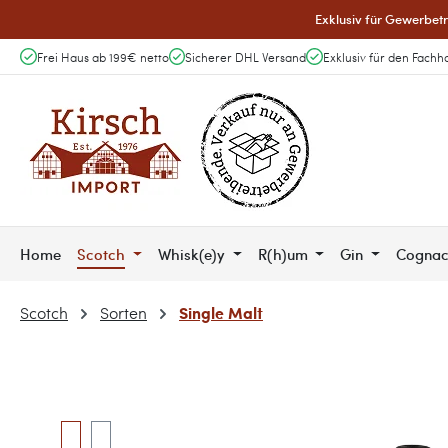
Exklusiv für Gewerbetr
 Hauptinhalt springen
Zur Suche springen
Zur Hauptnavigation springen
Frei Haus ab 199€ netto
Sicherer DHL Versand
Exklusiv für den Fachh
Home
Scotch
Whisk(e)y
R(h)um
Gin
Cogna
Single Malt
Scotch
Sorten
Bildergalerie überspringen