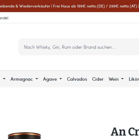
eibende & Wiederverkäufer | Frei Haus ab 199€ netto (DE) / 299€ netto (AT) | 
andel
c
Armagnac
Agave
Calvados
Cider
Wein
Likö
An Cn