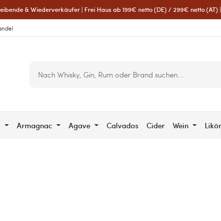
eibende & Wiederverkäufer | Frei Haus ab 199€ netto (DE) / 299€ netto (AT) | 
andel
c
Armagnac
Agave
Calvados
Cider
Wein
Likö