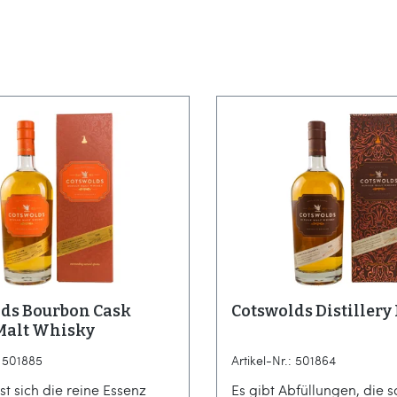
ds Bourbon Cask
Cotswolds Distillery
Malt Whisky
: 501885
Artikel-Nr.: 501864
st sich die reine Essenz
Es gibt Abfüllungen, die s