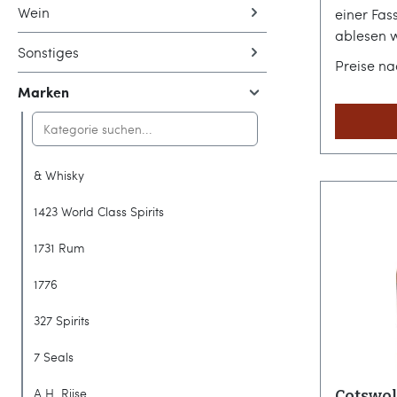
Wein
einer Fas
ablesen 
Sonstiges
Single Ma
Preise n
Hügelland
Marken
verkörper
kraftvoll
die feine
handwerkl
& Whisky
Destillats
nach auße
1423 World Class Spirits
Handwerk
der Cots
1731 Rum
Cotswolds
1776
Warwicksh
Qualität 
327 Spirits
Small-Ba
Team um 
7 Seals
ausschließ
A.H. Riise
Cotswol
Casks aus