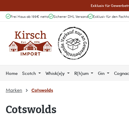
Exklusiv für Gewerbetr
 Hauptinhalt springen
Zur Suche springen
Zur Hauptnavigation springen
Frei Haus ab 199€ netto
Sicherer DHL Versand
Exklusiv für den Fachh
Home
Scotch
Whisk(e)y
R(h)um
Gin
Cogna
Cotswolds
Marken
Cotswolds