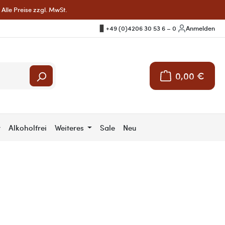
Alle Preise zzgl. MwSt.
+49 (0)4206 30 53 6 – 0
|
Anmelden
0,00 €
Warenkorb enthält 
r
Alkoholfrei
Weiteres
Sale
Neu