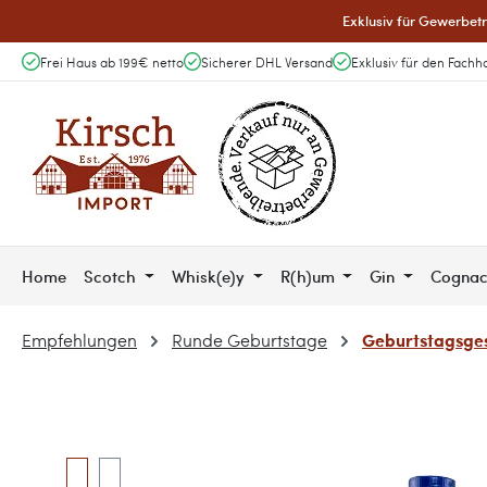
Exklusiv für Gewerbetr
 Hauptinhalt springen
Zur Suche springen
Zur Hauptnavigation springen
Frei Haus ab 199€ netto
Sicherer DHL Versand
Exklusiv für den Fachh
Home
Scotch
Whisk(e)y
R(h)um
Gin
Cogna
Geburtstagsges
Empfehlungen
Runde Geburtstage
Bildergalerie überspringen