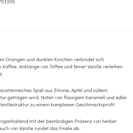
703305
ifen Orangen und dunklen Kirschen verbindet sich
Kaffee. Anklänge von Toffee und feiner Vanille verleihen
z.
facettenreiches Spiel aus Zitrone, Apfel und süßem
extur getragen wird. Noten von flüssigem Karamell und edler
Vanillestruktur zu einem komplexen Geschmacksprofil.
 langanhaltend mit der beständigen Präsenz von herber
ch von Vanille rundet das Finale ab.