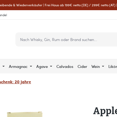
eibende & Wiederverkäufer | Frei Haus ab 199€ netto (DE) / 299€ netto (AT) | 
andel
c
Armagnac
Agave
Calvados
Cider
Wein
Likö
chenk: 20 Jahre
Apple