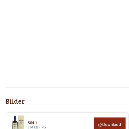
Bilder
Bild 1
Download
534 KB · JPG