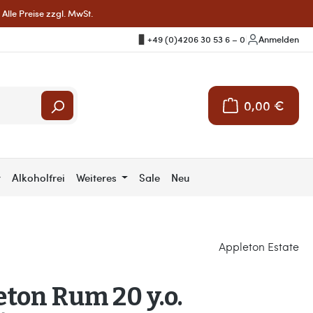
Alle Preise zzgl. MwSt.
+49 (0)4206 30 53 6 – 0
|
Anmelden
0,00 €
Warenkorb enthält 
r
Alkoholfrei
Weiteres
Sale
Neu
Appleton Estate
ton Rum 20 y.o.