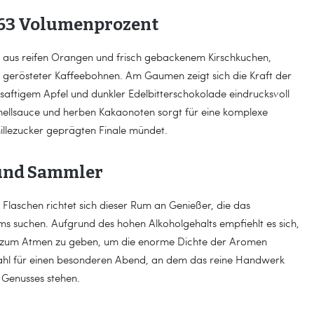
 63 Volumenprozent
et aus reifen Orangen und frisch gebackenem Kirschkuchen,
t gerösteter Kaffeebohnen. Am Gaumen zeigt sich die Kraft der
 saftigem Apfel und dunkler Edelbitterschokolade eindrucksvoll
mellsauce und herben Kakaonoten sorgt für eine komplexe
nillezucker geprägten Finale mündet.
 und Sammler
0 Flaschen richtet sich dieser Rum an Genießer, die das
ms suchen. Aufgrund des hohen Alkoholgehalts empfiehlt es sich,
t zum Atmen zu geben, um die enorme Dichte der Aromen
e Wahl für einen besonderen Abend, an dem das reine Handwerk
 Genusses stehen.