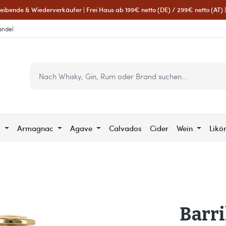
eibende & Wiederverkäufer | Frei Haus ab 199€ netto (DE) / 299€ netto (AT) | 
andel
c
Armagnac
Agave
Calvados
Cider
Wein
Likö
Barr