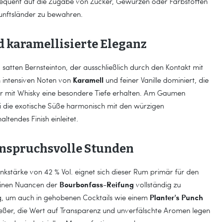
equent auf die Zugabe von Zucker, Gewürzen oder Farbstoffen
kunftsländer zu bewahren.
d karamellisierte Eleganz
, satten Bernsteinton, der ausschließlich durch den Kontakt mit
Karamell
 intensiven Noten von
und feiner Vanille dominiert, die
r mit Whisky eine besondere Tiefe erhalten. Am Gaumen
ei die exotische Süße harmonisch mit den würzigen
ltendes Finish einleitet.
r anspruchsvolle Stunden
nkstärke von 42 % Vol. eignet sich dieser Rum primär für den
Bourbonfass-Reifung
einen Nuancen der
vollständig zu
Planter's Punch
nug, um auch in gehobenen Cocktails wie einem
enießer, die Wert auf Transparenz und unverfälschte Aromen legen