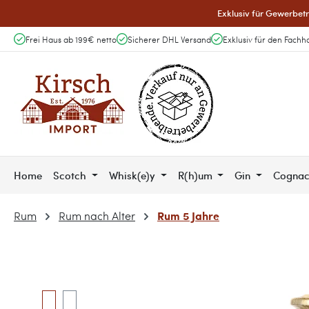
Exklusiv für Gewerbetr
 Hauptinhalt springen
Zur Suche springen
Zur Hauptnavigation springen
Frei Haus ab 199€ netto
Sicherer DHL Versand
Exklusiv für den Fachh
Home
Scotch
Whisk(e)y
R(h)um
Gin
Cogna
Rum 5 Jahre
Rum
Rum nach Alter
Bildergalerie überspringen