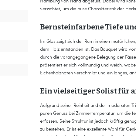
Hamburg von Hand abgefüllt. Dabei wird kons
verzichtet, um die pure Charakteristik der Her
Bernsteinfarbene Tiefe un
Im Glas zeigt sich der Rum in einem natürlichen
dem Holz entstanden ist. Das Bouquet wird von
durch die vorangegangene Belegung der Fässe
präsentiert er sich vollmundig und weich, wob
Eichenholznoten verschmilzt und ein langes, anha
Ein vielseitiger Solist fü
Aufgrund seiner Reinheit und der moderaten Tri
puren Genuss bei Zimmertemperatur, um die f
erfassen. Seine Struktur ist jedoch kräftig ge
zu bestehen. Er ist eine exzellente Wahl für G