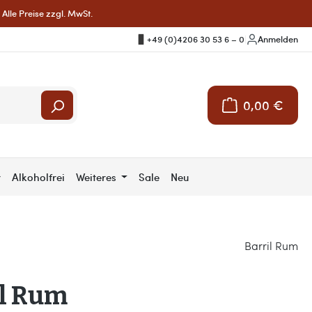
Alle Preise zzgl. MwSt.
+49 (0)4206 30 53 6 – 0
|
Anmelden
0,00 €
Warenkorb enthält 
r
Alkoholfrei
Weiteres
Sale
Neu
Barril Rum
il Rum