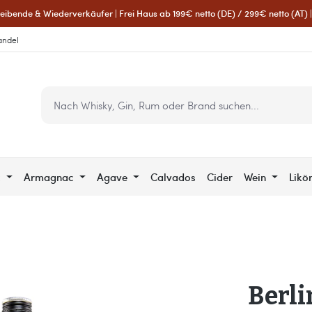
eibende & Wiederverkäufer | Frei Haus ab 199€ netto (DE) / 299€ netto (AT) | 
andel
c
Armagnac
Agave
Calvados
Cider
Wein
Likö
Berli