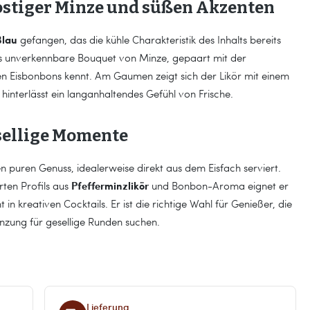
ostiger Minze und süßen Akzenten
Blau
gefangen, das die kühle Charakteristik des Inhalts bereits
das unverkennbare Bouquet von Minze, gepaart mit der
en Eisbonbons kennt. Am Gaumen zeigt sich der Likör mit einem
hinterlässt ein langanhaltendes Gefühl von Frische.
esellige Momente
en puren Genuss, idealerweise direkt aus dem Eisfach serviert.
Pfefferminzlikör
ten Profils aus
und Bonbon-Aroma eignet er
in kreativen Cocktails. Er ist die richtige Wahl für Genießer, die
nzung für gesellige Runden suchen.
Lieferung