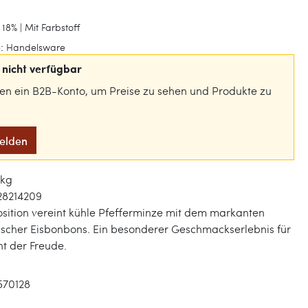
18% | Mit Farbstoff
:
Handelsware
nicht verfügbar
gen ein B2B-Konto, um Preise zu sehen und Produkte zu
melden
1 kg
28214209
sition vereint kühle Pfefferminze mit dem markanten
ischer Eisbonbons. Ein besonderer Geschmackserlebnis für
t der Freude.
570128