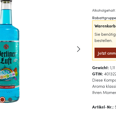
Alkoholgehalt: 
Rabattgruppe
Warenkorb 
Sie benöti
bestellen.
Jetzt an
Gewicht:
1,1
GTIN:
40132
Diese Kompo
Aroma klass
Ihren Momen
Artikel-Nr.: