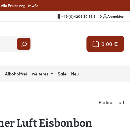
Alle Preise zzgl. MwSt.
+49 (0)4206 30 53 6 – 0
|
Anmelden
0,00 €
Warenkorb enthält 
r
Alkoholfrei
Weiteres
Sale
Neu
Berliner Luft
ner Luft Eisbonbon