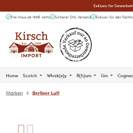
Exklusiv für Gewerbetr
 Hauptinhalt springen
Zur Suche springen
Zur Hauptnavigation springen
Frei Haus ab 199€ netto
Sicherer DHL Versand
Exklusiv für den Fachh
Home
Scotch
Whisk(e)y
R(h)um
Gin
Cogna
Berliner Luft
Marken
Bildergalerie überspringen