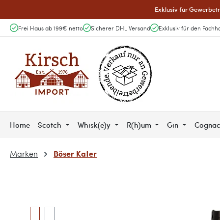
Exklusiv für Gewerbetr
 Hauptinhalt springen
Zur Suche springen
Zur Hauptnavigation springen
Frei Haus ab 199€ netto
Sicherer DHL Versand
Exklusiv für den Fachh
Home
Scotch
Whisk(e)y
R(h)um
Gin
Cogna
Böser Kater
Marken
Bildergalerie überspringen