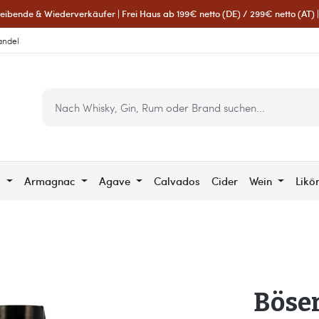
eibende & Wiederverkäufer | Frei Haus ab 199€ netto (DE) / 299€ netto (AT) | 
andel
c
Armagnac
Agave
Calvados
Cider
Wein
Likö
Böser