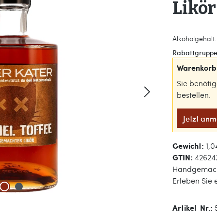
Likör
Alkoholgehalt:
Rabattgruppe
Warenkorb 
Sie benöti
bestellen.
Jetzt an
Gewicht:
1,0
GTIN:
42624
Handgemacht
Erleben Sie 
Artikel-Nr.: