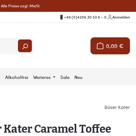
Alle Preise zzgl. MwSt.
+49 (0)4206 30 53 6 – 0
|
Anmelden
0,00 €
Warenkorb enthält 
r
Alkoholfrei
Weiteres
Sale
Neu
Böser Kater
 Kater Caramel Toffee