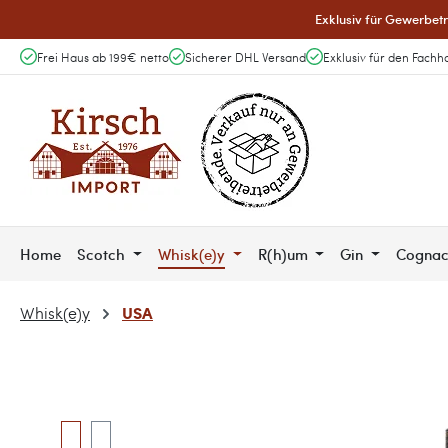
Exklusiv für Gewerbetr
 Hauptinhalt springen
Zur Suche springen
Zur Hauptnavigation springen
Frei Haus ab 199€ netto
Sicherer DHL Versand
Exklusiv für den Fachh
Home
Scotch
Whisk(e)y
R(h)um
Gin
Cogna
USA
Whisk(e)y
Bildergalerie überspringen