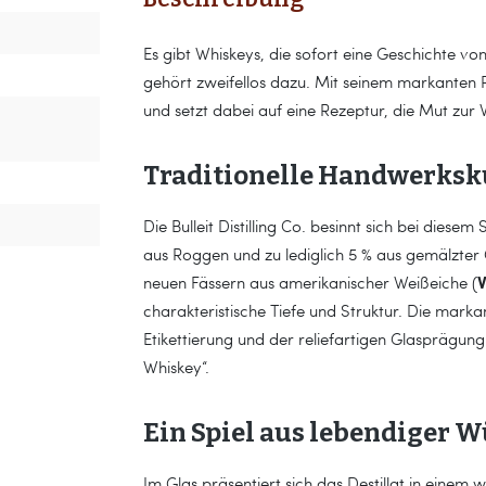
Es gibt Whiskeys, die sofort eine Geschichte von
gehört zweifellos dazu. Mit seinem markanten 
und setzt dabei auf eine Rezeptur, die Mut zur
Traditionelle Handwerksk
Die Bulleit Distilling Co. besinnt sich bei dies
aus Roggen und zu lediglich 5 % aus gemälzter G
V
neuen Fässern aus amerikanischer Weißeiche (
charakteristische Tiefe und Struktur. Die mark
Etikettierung und der reliefartigen Glasprägung
Whiskey“.
Ein Spiel aus lebendiger W
Im Glas präsentiert sich das Destillat in eine