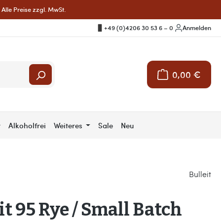
Alle Preise zzgl. MwSt.
+49 (0)4206 30 53 6 – 0
|
Anmelden
0,00 €
Warenkorb enthält 
r
Alkoholfrei
Weiteres
Sale
Neu
Bulleit
it 95 Rye / Small Batch