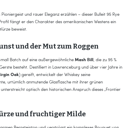
 Pioniergeist und rauer Eleganz erzählen – dieser Bulleit 95 Rye
Profil fängt er den Charakter des amerikanischen Westens ein
 Würze beweist.
unst und der Mut zum Roggen
Mash Bill
em Small Batch auf eine außergewöhnliche
, die zu 95 %
erste besteht. Destilliert in Lawrenceburg und über vier Jahre in
irgin Oak
) gereift, entwickelt der Whiskey seine
ante, urtümlich anmutende Glasflasche mit ihrer grünen
 unterstreicht optisch den historischen Anspruch dieses „Frontier
ürze und fruchtiger Milde
m warmen Bernsteinton und verströmt ein komplexes Bouquet von