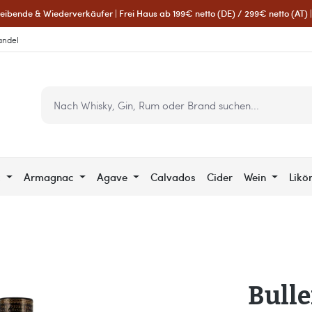
eibende & Wiederverkäufer | Frei Haus ab 199€ netto (DE) / 299€ netto (AT) | 
andel
c
Armagnac
Agave
Calvados
Cider
Wein
Likö
Bulle