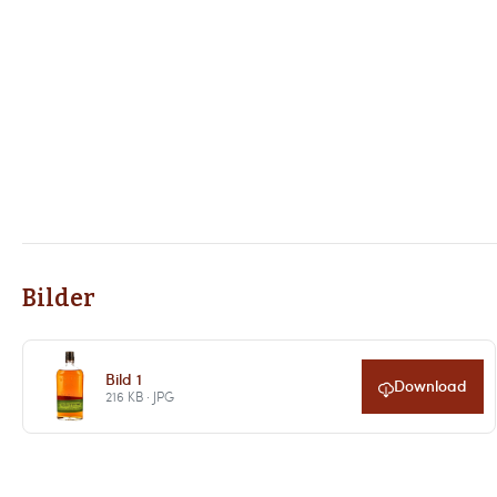
Bilder
Bild 1
Download
216 KB · JPG