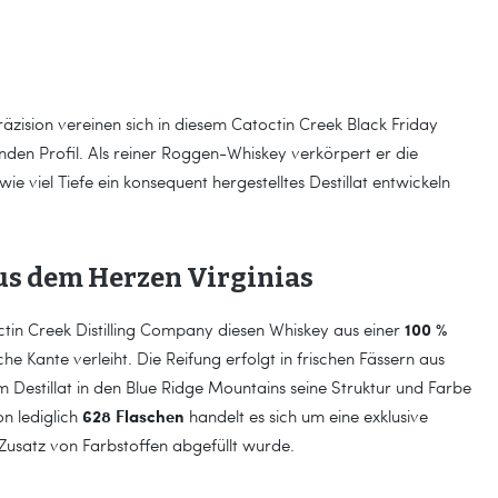
zision vereinen sich in diesem Catoctin Creek Black Friday
den Profil. Als reiner Roggen-Whiskey verkörpert er die
wie viel Tiefe ein konsequent hergestelltes Destillat entwickeln
us dem Herzen Virginias
100 %
toctin Creek Distilling Company diesen Whiskey aus einer
che Kante verleiht. Die Reifung erfolgt in frischen Fässern aus
em Destillat in den Blue Ridge Mountains seine Struktur und Farbe
628 Flaschen
on lediglich
handelt es sich um eine exklusive
 Zusatz von Farbstoffen abgefüllt wurde.