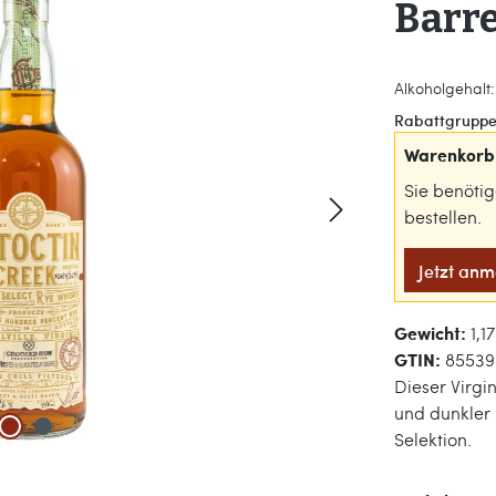
Barre
Alkoholgehalt: 
Rabattgruppe
Warenkorb 
Sie benöti
bestellen.
Jetzt an
Gewicht:
1,1
GTIN:
85539
Dieser Virgi
und dunkler 
Selektion.