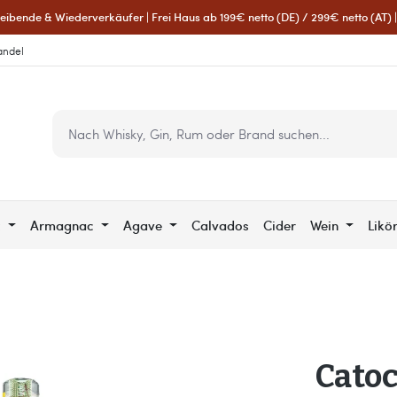
eibende & Wiederverkäufer | Frei Haus ab 199€ netto (DE) / 299€ netto (AT) | 
andel
c
Armagnac
Agave
Calvados
Cider
Wein
Likö
Catoc