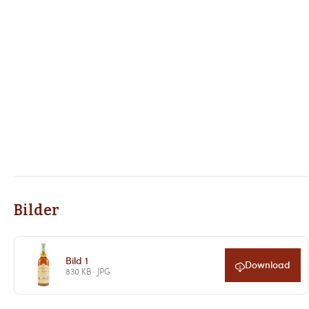
Bilder
Bild 1
Download
830 KB · JPG