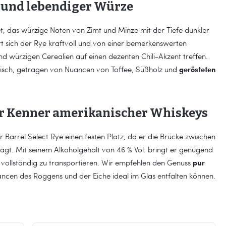
e und lebendiger Würze
et, das würzige Noten von Zimt und Minze mit der Tiefe dunkler
 sich der Rye kraftvoll und von einer bemerkenswerten
d würzigen Cerealien auf einen dezenten Chili-Akzent treffen.
gerösteten
onisch, getragen von Nuancen von Toffee, Süßholz und
ür Kenner amerikanischer Whiskeys
r Barrel Select Rye einen festen Platz, da er die Brücke zwischen
ägt. Mit seinem Alkoholgehalt von 46 % Vol. bringt er genügend
pur
en vollständig zu transportieren. Wir empfehlen den Genuss
uancen des Roggens und der Eiche ideal im Glas entfalten können.