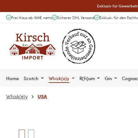
Exklusiv für Gewerbetr
 Hauptinhalt springen
Zur Suche springen
Zur Hauptnavigation springen
Frei Haus ab 199€ netto
Sicherer DHL Versand
Exklusiv für den Fachh
Home
Scotch
Whisk(e)y
R(h)um
Gin
Cogna
USA
Whisk(e)y
Bildergalerie überspringen