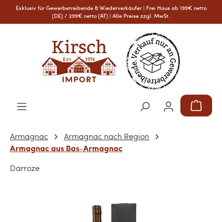
Exklusiv für Gewerbetreibende & Wiederverkäufer | Frei Haus ab 199€ netto
Zum Hauptinhalt springen
(DE) / 299€ netto (AT) | Alle Preise zzgl. MwSt.
Warenkor
Armagnac
Armagnac nach Region
Armagnac aus Bas-Armagnac
Darroze
Bildergalerie überspringen