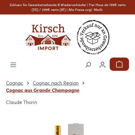
Exklusiv für Gewerbetreibende & Wiederverkäufer | Frei Haus ab 199€ netto
Zum Hauptinhalt springen
(DE) / 299€ netto (AT) | Alle Preise zzgl. MwSt.
Warenkor
Cognac
Cognac nach Region
Cognac aus Grande Champagne
Claude Thorin
Bildergalerie überspringen