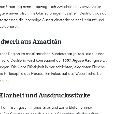
nen Ursprung nimmt, bewegt sich zwischen tief verwurzelter
ve unverfälscht ins Glas zu bringen. Es ist ein Destillat, das auf
stattdessen die lebendige Ausdrucksstärke seiner Herkunft und
zelebrieren.
ndwerk aus Amatitán
einer Region im mexikanischen Bundesstaat Jalisco, die für ihre
100% Agave Azul
 Varo Destilería wird konsequent auf
gesetzt,
en. Die klare Flüssigkeit in der schlichten, eleganten Flasche
ie Philosophie des Hauses: Ein Fokus auf das Wesentliche, bei
richt.
r Klarheit und Ausdrucksstärke
rt an frisch geschnittenes Gras und zarte Blüten erinnert,
e
. Am Gaumen zeigt sich die volle Charakteristik der reifen