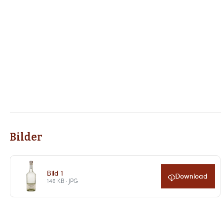
Bilder
Bild 1
Download
146 KB · JPG