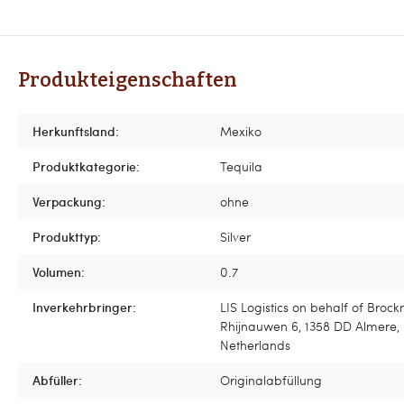
Produkteigenschaften
Herkunftsland:
Mexiko
Produktkategorie:
Tequila
Verpackung:
ohne
Produkttyp:
Silver
Volumen:
0.7
Inverkehrbringer:
LIS Logistics on behalf of Broc
Rhijnauwen 6, 1358 DD Almere,
Netherlands
Abfüller:
Originalabfüllung