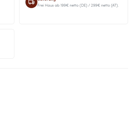
Frei Haus ab 199€ netto (DE) / 299€ netto (AT).