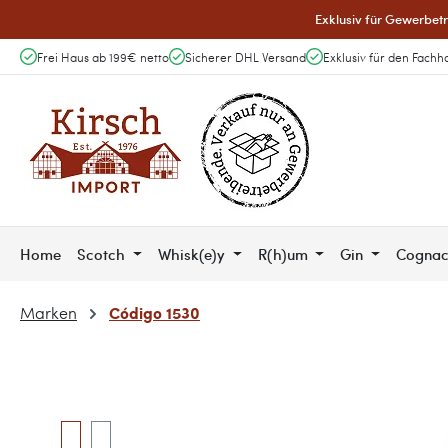
Exklusiv für Gewerbetr
 Hauptinhalt springen
Zur Suche springen
Zur Hauptnavigation springen
Frei Haus ab 199€ netto
Sicherer DHL Versand
Exklusiv für den Fachh
Home
Scotch
Whisk(e)y
R(h)um
Gin
Cogna
Código 1530
Marken
Bildergalerie überspringen