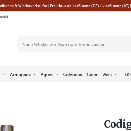
eibende & Wiederverkäufer | Frei Haus ab 199€ netto (DE) / 299€ netto (AT) | 
andel
c
Armagnac
Agave
Calvados
Cider
Wein
Likö
Codig