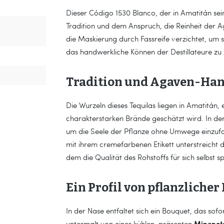
Dieser Código 1530 Blanco, der in Amatitán sei
Tradition und dem Anspruch, die Reinheit der Aga
die Maskierung durch Fassreife verzichtet, um 
das handwerkliche Können der Destillateure zu 
Tradition und Agaven-Ha
Die Wurzeln dieses Tequilas liegen in Amatitán, 
charakterstarken Brände geschätzt wird. In der
um die Seele der Pflanze ohne Umwege einzufang
mit ihrem cremefarbenen Etikett unterstreicht d
dem die Qualität des Rohstoffs für sich selbst sp
Ein Profil von pflanzliche
In der Nase entfaltet sich ein Bouquet, das sofo
Minznot
untermalt von einer kühlen, präsenten