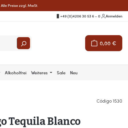
Alle Preise zzgl. MwSt.
+49 (0)4206 30 53 6 – 0
|
Anmelden
0,00 €
Warenkorb enthält 
r
Alkoholfrei
Weiteres
Sale
Neu
Código 1530
o Tequila Blanco