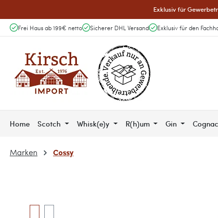
Exklusiv für Gewerbetr
 Hauptinhalt springen
Zur Suche springen
Zur Hauptnavigation springen
Frei Haus ab 199€ netto
Sicherer DHL Versand
Exklusiv für den Fachh
Home
Scotch
Whisk(e)y
R(h)um
Gin
Cogna
Cossy
Marken
Bildergalerie überspringen