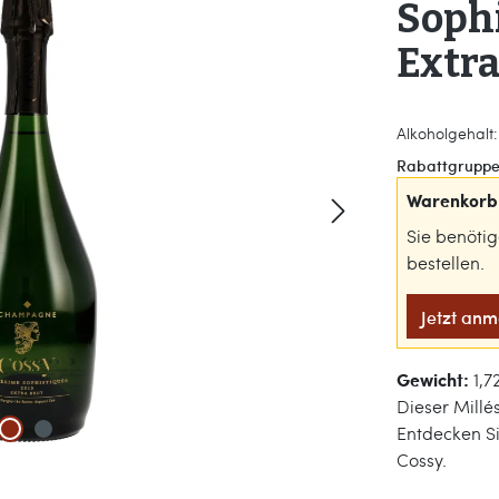
Sophi
Extra
Alkoholgehalt:
Rabattgruppe
Warenkorb 
Sie benöti
bestellen.
Jetzt an
Gewicht:
1,7
Dieser Millé
Entdecken S
Cossy.