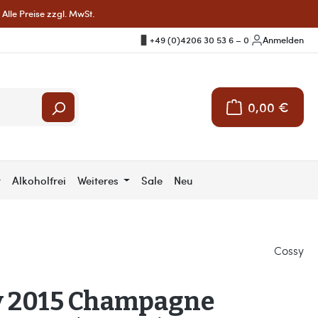
Alle Preise zzgl. MwSt.
+49 (0)4206 30 53 6 – 0
|
Anmelden
0,00 €
Warenkorb enthält 
r
Alkoholfrei
Weiteres
Sale
Neu
Cossy
y 2015 Champagne