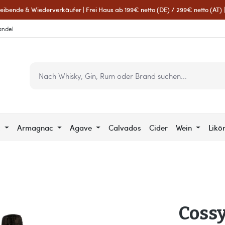
eibende & Wiederverkäufer | Frei Haus ab 199€ netto (DE) / 299€ netto (AT) | 
andel
c
Armagnac
Agave
Calvados
Cider
Wein
Likö
Coss