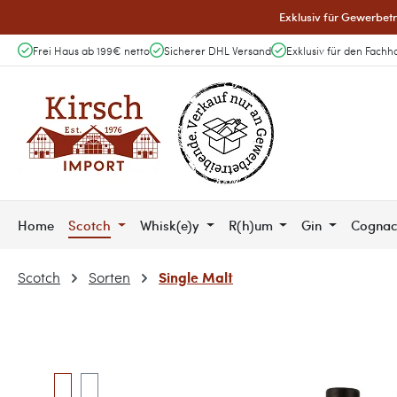
Exklusiv für Gewerbetr
 Hauptinhalt springen
Zur Suche springen
Zur Hauptnavigation springen
Frei Haus ab 199€ netto
Sicherer DHL Versand
Exklusiv für den Fachh
Home
Scotch
Whisk(e)y
R(h)um
Gin
Cogna
Single Malt
Scotch
Sorten
Bildergalerie überspringen