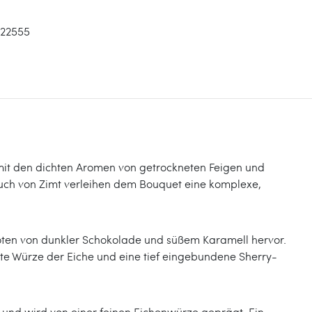
122555
 mit den dichten Aromen von getrockneten Feigen und
auch von Zimt verleihen dem Bouquet eine komplexe,
 Noten von dunkler Schokolade und süßem Karamell hervor.
te Würze der Eiche und eine tief eingebundene Sherry-
d und wird von einer feinen Eichenwürze geprägt. Ein