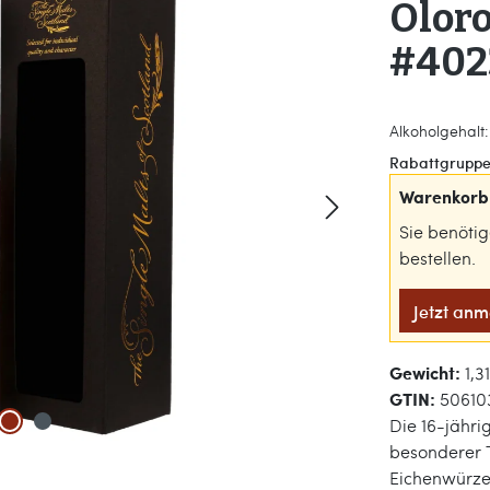
Olor
#402
Alkoholgehalt: 
Rabattgruppe
Warenkorb 
Sie benöti
bestellen.
Jetzt an
Gewicht:
1,3
GTIN:
50610
Die 16-jähri
besonderer T
Eichenwürze