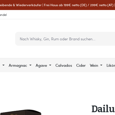
eibende & Wiederverkäufer | Frei Haus ab 199€ netto (DE) / 299€ netto (AT) | 
andel
c
Armagnac
Agave
Calvados
Cider
Wein
Likö
Dailu