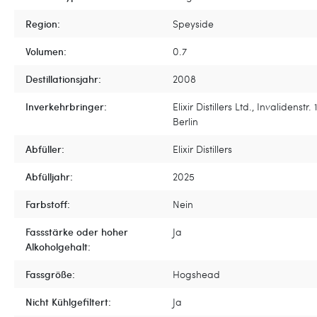
Region:
Speyside
Volumen:
0.7
Destillationsjahr:
2008
Inverkehrbringer:
Elixir Distillers Ltd., Invalidenstr.
Berlin
Abfüller:
Elixir Distillers
Abfülljahr:
2025
Farbstoff:
Nein
Fassstärke oder hoher
Ja
Alkoholgehalt:
Fassgröße:
Hogshead
Nicht Kühlgefiltert:
Ja