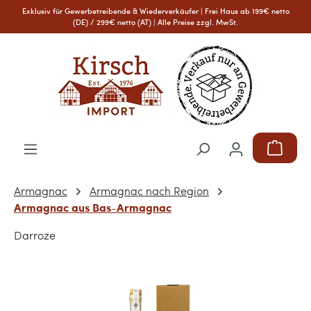
Exklusiv für Gewerbetreibende & Wiederverkäufer | Frei Haus ab 199€ netto
Zum Hauptinhalt springen
(DE) / 299€ netto (AT) | Alle Preise zzgl. MwSt.
Warenkor
Armagnac
Armagnac nach Region
Armagnac aus Bas-Armagnac
Darroze
Bildergalerie überspringen