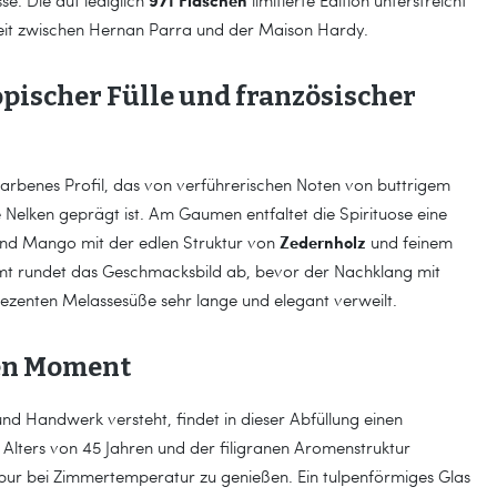
971 Flaschen
se. Die auf lediglich
limitierte Edition unterstreicht
eit zwischen Hernan Parra und der Maison Hardy.
opischer Fülle und französischer
ifarbenes Profil, das von verführerischen Noten von buttrigem
Nelken geprägt ist. Am Gaumen entfaltet die Spirituose eine
Zedernholz
 und Mango mit der edlen Struktur von
und feinem
mt rundet das Geschmacksbild ab, bevor der Nachklang mit
zenten Melassesüße sehr lange und elegant verweilt.
en Moment
und Handwerk versteht, findet in dieser Abfüllung einen
n Alters von 45 Jahren und der filigranen Aromenstruktur
ch pur bei Zimmertemperatur zu genießen. Ein tulpenförmiges Glas