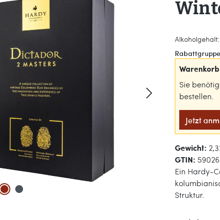
Winte
Alkoholgehalt:
Rabattgruppe
Warenkorb 
Sie benöti
bestellen.
Jetzt an
Gewicht:
2,3
GTIN:
59026
Ein Hardy-C
kolumbianis
Struktur.