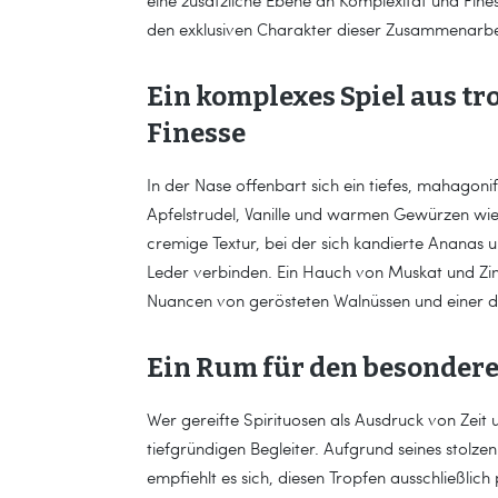
eine zusätzliche Ebene an Komplexität und Fines
den exklusiven Charakter dieser Zusammenarb
Ein komplexes Spiel aus tr
Finesse
In der Nase offenbart sich ein tiefes, mahagon
Apfelstrudel, Vanille und warmen Gewürzen wie 
cremige Textur, bei der sich kandierte Ananas
Leder verbinden. Ein Hauch von Muskat und Zi
Nuancen von gerösteten Walnüssen und einer de
Ein Rum für den besonder
Wer gereifte Spirituosen als Ausdruck von Zeit 
tiefgründigen Begleiter. Aufgrund seines stolze
empfiehlt es sich, diesen Tropfen ausschließli