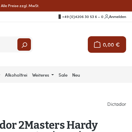
Alle Preise zzgl. MwSt.
+49 (0)4206 30 53 6 – 0
|
Anmelden
0,00 €
Warenkorb enthält 
r
Alkoholfrei
Weiteres
Sale
Neu
Dictador
ador 2Masters Hardy