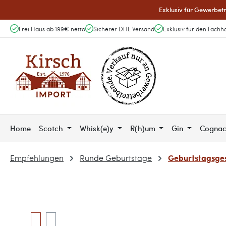
Exklusiv für Gewerbetr
 Hauptinhalt springen
Zur Suche springen
Zur Hauptnavigation springen
Frei Haus ab 199€ netto
Sicherer DHL Versand
Exklusiv für den Fachh
Home
Scotch
Whisk(e)y
R(h)um
Gin
Cogna
Geburtstagsges
Empfehlungen
Runde Geburtstage
Bildergalerie überspringen