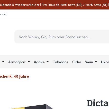
eibende & Wiederverkäufer | Frei Haus ab 199€ netto (DE) / 299€ netto (AT) | 
andel
c
Armagnac
Agave
Calvados
Cider
Wein
Likö
chenk: 45 Jahre
Dict