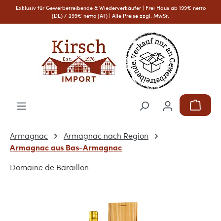
Exklusiv für Gewerbetreibende & Wiederverkäufer | Frei Haus ab 199€ netto
Zum Hauptinhalt springen
(DE) / 299€ netto (AT) | Alle Preise zzgl. MwSt.
Warenkor
Armagnac
Armagnac nach Region
Armagnac aus Bas-Armagnac
Domaine de Baraillon
Bildergalerie überspringen