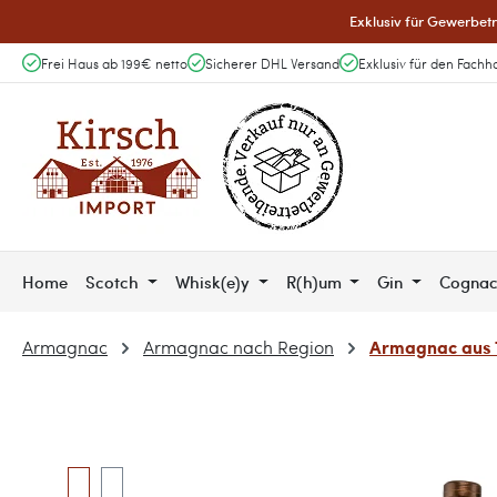
Exklusiv für Gewerbetr
 Hauptinhalt springen
Zur Suche springen
Zur Hauptnavigation springen
Frei Haus ab 199€ netto
Sicherer DHL Versand
Exklusiv für den Fachh
Home
Scotch
Whisk(e)y
R(h)um
Gin
Cogna
Armagnac aus 
Armagnac
Armagnac nach Region
Bildergalerie überspringen