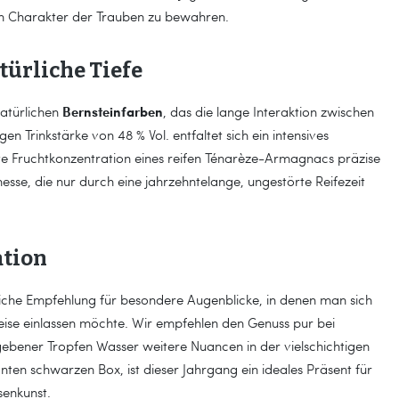
n Charakter der Trauben zu bewahren.
türliche Tiefe
Bernsteinfarben
 natürlichen
, das die lange Interaktion zwischen
gen Trinkstärke von 48 % Vol. entfaltet sich ein intensives
te Fruchtkonzentration eines reifen Ténarèze-Armagnacs präzise
inesse, die nur durch eine jahrzehntelange, ungestörte Reifezeit
ation
iche Empfehlung für besondere Augenblicke, in denen man sich
eise einlassen möchte. Wir empfehlen den Genuss pur bei
ebener Tropfen Wasser weitere Nuancen in der vielschichtigen
anten schwarzen Box, ist dieser Jahrgang ein ideales Präsent für
senkunst.