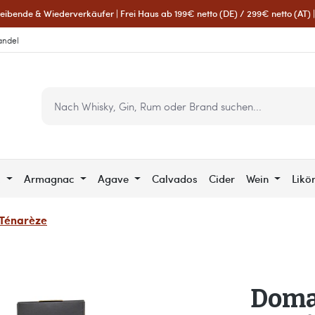
eibende & Wiederverkäufer | Frei Haus ab 199€ netto (DE) / 299€ netto (AT) | 
andel
c
Armagnac
Agave
Calvados
Cider
Wein
Likö
Ténarèze
Doma