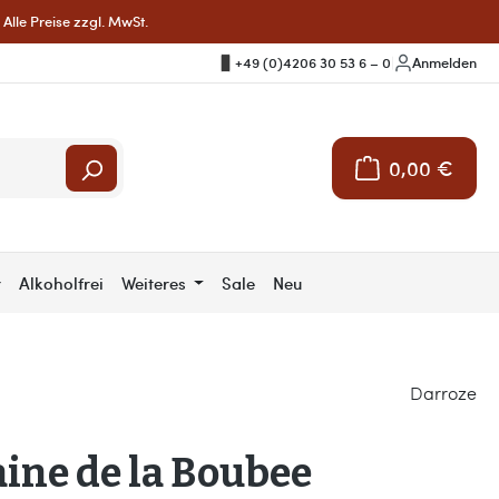
Alle Preise zzgl. MwSt.
+49 (0)4206 30 53 6 – 0
|
Anmelden
0,00 €
Warenkorb enthält 
r
Alkoholfrei
Weiteres
Sale
Neu
Darroze
ine de la Boubee