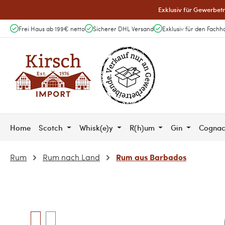
Exklusiv für Gewerbetr
 Hauptinhalt springen
Zur Suche springen
Zur Hauptnavigation springen
Frei Haus ab 199€ netto
Sicherer DHL Versand
Exklusiv für den Fachh
Home
Scotch
Whisk(e)y
R(h)um
Gin
Cogna
Rum aus Barbados
Rum
Rum nach Land
Bildergalerie überspringen