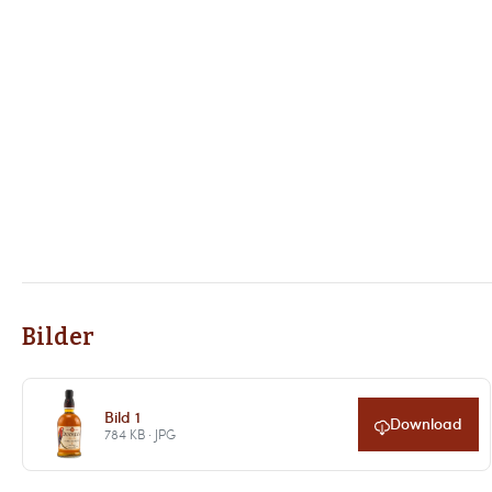
Bilder
Bild 1
Download
784 KB · JPG