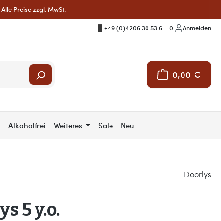
Alle Preise zzgl. MwSt.
+49 (0)4206 30 53 6 – 0
|
Anmelden
0,00 €
Warenkorb enthält 
r
Alkoholfrei
Weiteres
Sale
Neu
Doorlys
s 5 y.o.