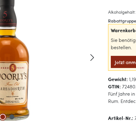
Alkoholgehalt:
Rabattgruppe
Warenkorb 
Sie benöti
bestellen.
Jetzt an
Gewicht:
1,1
GTIN:
7248
Fünf Jahre i
Rum. Entdeck
Artikel-Nr.: