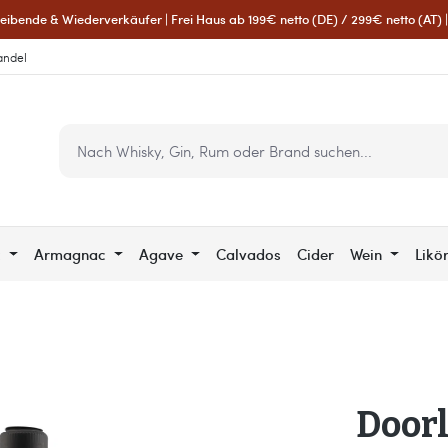
eibende & Wiederverkäufer | Frei Haus ab 199€ netto (DE) / 299€ netto (AT) | 
andel
c
Armagnac
Agave
Calvados
Cider
Wein
Likö
Doorly