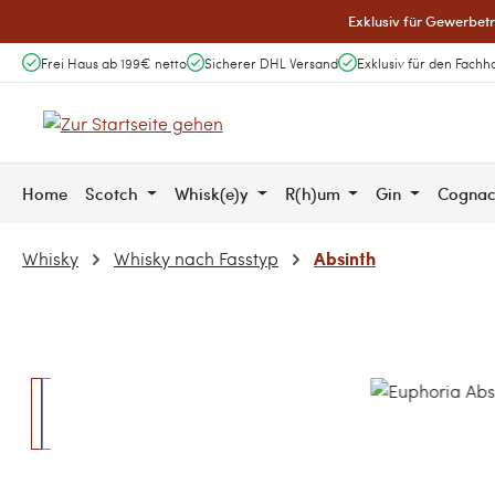
Exklusiv für Gewerbetr
 Hauptinhalt springen
Zur Suche springen
Zur Hauptnavigation springen
Frei Haus ab 199€ netto
Sicherer DHL Versand
Exklusiv für den Fachh
Home
Scotch
Whisk(e)y
R(h)um
Gin
Cogna
Absinth
Whisky
Whisky nach Fasstyp
Bildergalerie überspringen