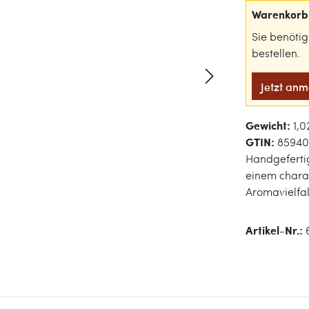
Warenkorb 
Sie benöti
bestellen.
Jetzt an
Gewicht:
1,0
GTIN:
85940
Handgefertig
einem charak
Aromavielfal
Artikel-Nr.: