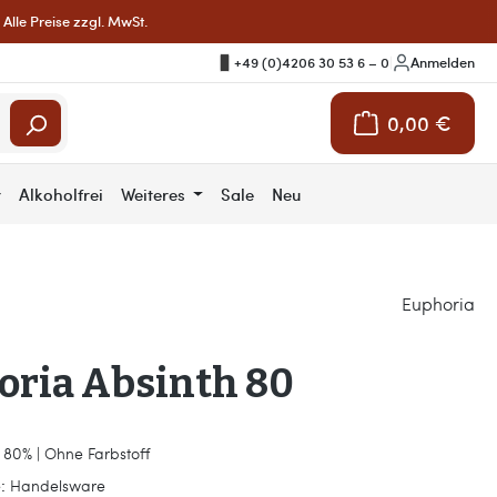
Alle Preise zzgl. MwSt.
+49 (0)4206 30 53 6 – 0
|
Anmelden
0,00 €
Warenkorb enthält 
r
Alkoholfrei
Weiteres
Sale
Neu
Euphoria
oria Absinth 80
 80% | Ohne Farbstoff
:
Handelsware