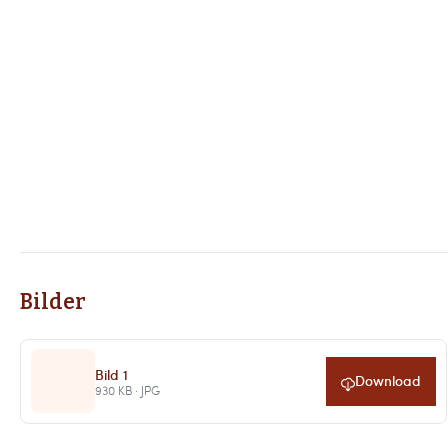
Bilder
Bild 1
Download
930 KB · JPG