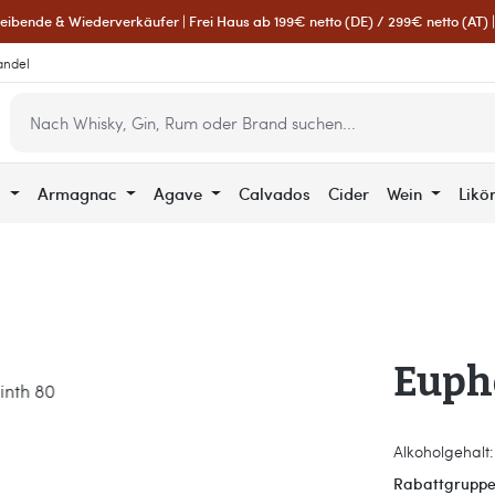
eibende & Wiederverkäufer | Frei Haus ab 199€ netto (DE) / 299€ netto (AT) | 
andel
c
Armagnac
Agave
Calvados
Cider
Wein
Likö
Euph
Alkoholgehalt:
Rabattgruppe