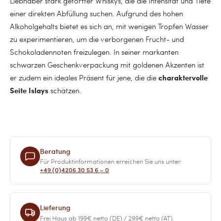
Liebhaber stark getorfter Whiskys, die die Intensität und Tiefe
einer direkten Abfüllung suchen. Aufgrund des hohen
Alkoholgehalts bietet es sich an, mit wenigen Tropfen Wasser
zu experimentieren, um die verborgenen Frucht- und
Schokoladennoten freizulegen. In seiner markanten
schwarzen Geschenkverpackung mit goldenen Akzenten ist
charaktervolle
er zudem ein ideales Präsent für jene, die die
Seite Islays
schätzen.
Beratung
Für Produktinformationen erreichen Sie uns unter:
+49 (0)4206 30 53 6 – 0
Lieferung
Frei Haus ab 199€ netto (DE) / 299€ netto (AT).