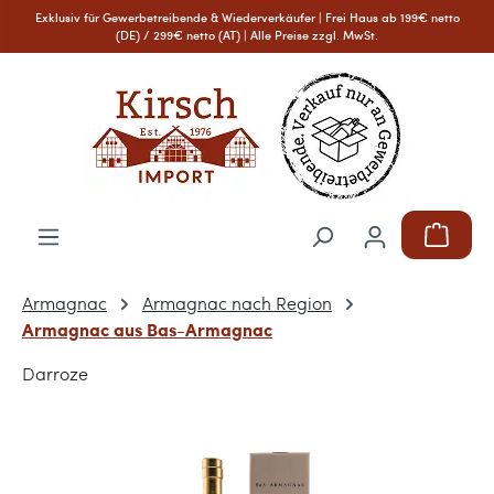
Exklusiv für Gewerbetreibende & Wiederverkäufer | Frei Haus ab 199€ netto
Zum Hauptinhalt springen
(DE) / 299€ netto (AT) | Alle Preise zzgl. MwSt.
Warenkor
Armagnac
Armagnac nach Region
Armagnac aus Bas-Armagnac
Darroze
Bildergalerie überspringen