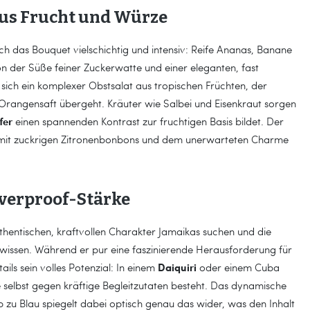
aus Frucht und Würze
ich das Bouquet vielschichtig und intensiv: Reife Ananas, Banane
n der Süße feiner Zuckerwatte und einer eleganten, fast
sich ein komplexer Obstsalat aus tropischen Früchten, der
Orangensaft übergeht. Kräuter wie Salbei und Eisenkraut sorgen
fer
einen spannenden Kontrast zur fruchtigen Basis bildet. Der
 mit zuckrigen Zitronenbonbons und dem unerwarteten Charme
Overproof-Stärke
uthentischen, kraftvollen Charakter Jamaikas suchen und die
 wissen. Während er pur eine faszinierende Herausforderung für
Daiquiri
tails sein volles Potenzial: In einem
oder einem Cuba
e selbst gegen kräftige Begleitzutaten besteht. Das dynamische
b zu Blau spiegelt dabei optisch genau das wider, was den Inhalt