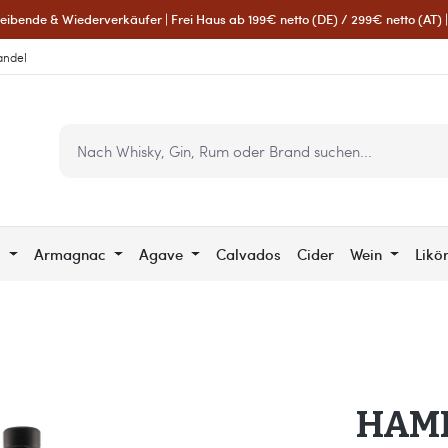
eibende & Wiederverkäufer | Frei Haus ab 199€ netto (DE) / 299€ netto (AT) | 
andel
c
Armagnac
Agave
Calvados
Cider
Wein
Likö
HAMP