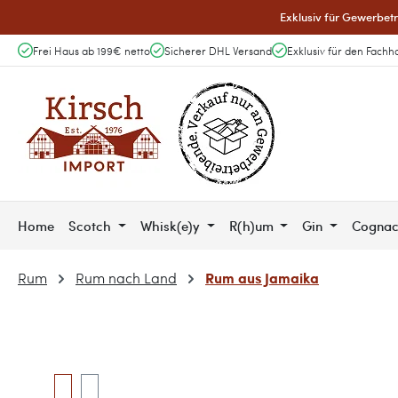
Exklusiv für Gewerbetr
 Hauptinhalt springen
Zur Suche springen
Zur Hauptnavigation springen
Frei Haus ab 199€ netto
Sicherer DHL Versand
Exklusiv für den Fachh
Home
Scotch
Whisk(e)y
R(h)um
Gin
Cogna
Rum aus Jamaika
Rum
Rum nach Land
Bildergalerie überspringen