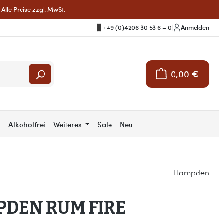
Alle Preise zzgl. MwSt.
+49 (0)4206 30 53 6 – 0
|
Anmelden
0,00 €
Warenkorb enthält 
r
Alkoholfrei
Weiteres
Sale
Neu
Hampden
DEN RUM FIRE