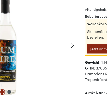
Alkoholgehalt:
Rabattgruppe
Warenkorb 
Sie benöti
bestellen.
Jetzt an
Gewicht:
1,1
GTIN:
37005
Hampdens Rum
Tropenfrücht
Artikel-Nr.: