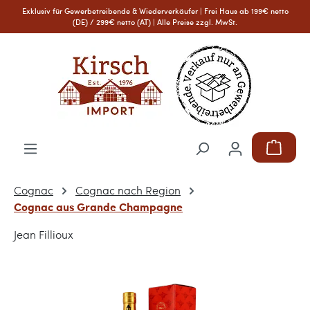
Exklusiv für Gewerbetreibende & Wiederverkäufer | Frei Haus ab 199€ netto
Zum Hauptinhalt springen
(DE) / 299€ netto (AT) | Alle Preise zzgl. MwSt.
Warenkor
Cognac
Cognac nach Region
Cognac aus Grande Champagne
Jean Fillioux
Bildergalerie überspringen