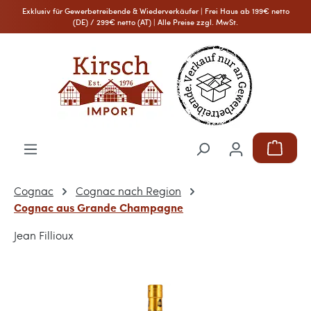
Exklusiv für Gewerbetreibende & Wiederverkäufer | Frei Haus ab 199€ netto
Zum Hauptinhalt springen
(DE) / 299€ netto (AT) | Alle Preise zzgl. MwSt.
Warenkor
Cognac
Cognac nach Region
Cognac aus Grande Champagne
Jean Fillioux
Bildergalerie überspringen