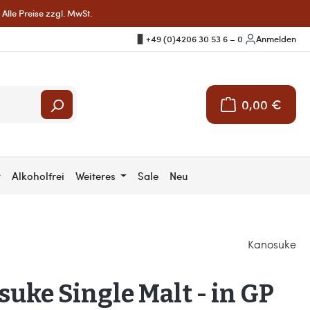
Alle Preise zzgl. MwSt.
+49 (0)4206 30 53 6 – 0
|
Anmelden
0,00 €
Warenkorb enthält 
r
Alkoholfrei
Weiteres
Sale
Neu
Kanosuke
uke Single Malt - in GP