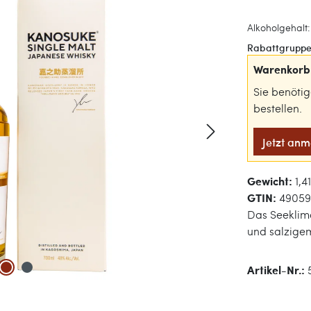
Alkoholgehalt: 
Rabattgruppe
Warenkorb 
Sie benöti
bestellen.
Jetzt an
Gewicht:
1,4
GTIN:
49059
Das Seeklim
und salzige
Artikel-Nr.: