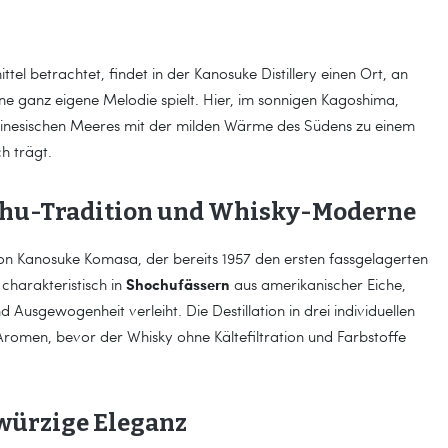
el betrachtet, findet in der Kanosuke Distillery einen Ort, an
ne ganz eigene Melodie spielt. Hier, im sonnigen Kagoshima,
inesischen Meeres mit der milden Wärme des Südens zu einem
ch trägt.
chu-Tradition und Whisky-Moderne
on Kanosuke Komasa, der bereits 1957 den ersten fassgelagerten
Shochufässern
 charakteristisch in
aus amerikanischer Eiche,
usgewogenheit verleiht. Die Destillation in drei individuellen
 Aromen, bevor der Whisky ohne Kältefiltration und Farbstoffe
 würzige Eleganz