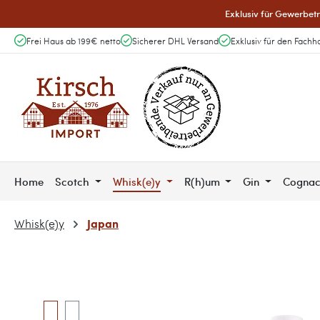
Exklusiv für Gewerbetr
 Hauptinhalt springen
Zur Suche springen
Zur Hauptnavigation springen
Frei Haus ab 199€ netto
Sicherer DHL Versand
Exklusiv für den Fachh
Home
Scotch
Whisk(e)y
R(h)um
Gin
Cogna
Japan
Whisk(e)y
Bildergalerie überspringen