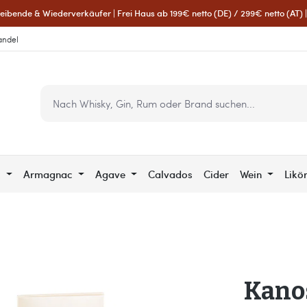
eibende & Wiederverkäufer | Frei Haus ab 199€ netto (DE) / 299€ netto (AT) | 
andel
c
Armagnac
Agave
Calvados
Cider
Wein
Likö
Kanos