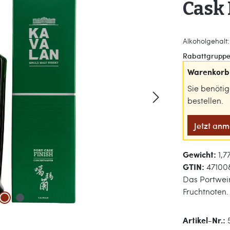
Cask 
Alkoholgehalt:
Rabattgruppe
Warenkorb 
Sie benöti
bestellen.
Jetzt an
Gewicht:
1,7
GTIN:
47100
Das Portwein
Fruchtnoten.
Artikel-Nr.: