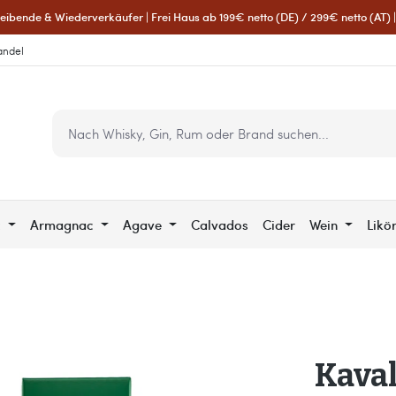
eibende & Wiederverkäufer | Frei Haus ab 199€ netto (DE) / 299€ netto (AT) | 
andel
c
Armagnac
Agave
Calvados
Cider
Wein
Likö
Kava