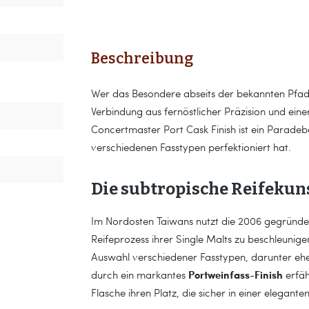
Beschreibung
Wer das Besondere abseits der bekannten Pfade 
Verbindung aus fernöstlicher Präzision und ein
Concertmaster Port Cask Finish ist ein Paradebe
verschiedenen Fasstypen perfektioniert hat.
Die subtropische Reifekuns
Im Nordosten Taiwans nutzt die 2006 gegründet
Reifeprozess ihrer Single Malts zu beschleunigen
Auswahl verschiedener Fasstypen, darunter ehe
Portweinfass-Finish
durch ein markantes
erfäh
Flasche ihren Platz, die sicher in einer elegan