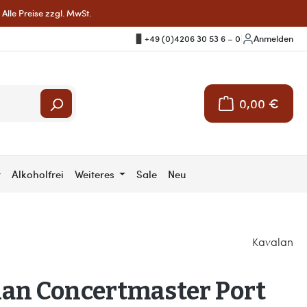
Alle Preise zzgl. MwSt.
+49 (0)4206 30 53 6 – 0
|
Anmelden
0,00 €
Warenkorb enthält 
r
Alkoholfrei
Weiteres
Sale
Neu
Kavalan
lan Concertmaster Port