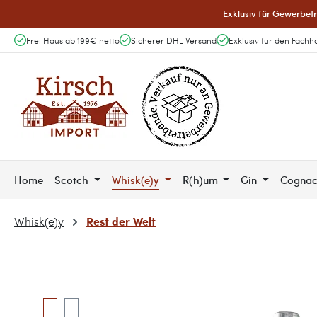
Exklusiv für Gewerbetr
 Hauptinhalt springen
Zur Suche springen
Zur Hauptnavigation springen
Frei Haus ab 199€ netto
Sicherer DHL Versand
Exklusiv für den Fachh
Home
Scotch
Whisk(e)y
R(h)um
Gin
Cogna
Rest der Welt
Whisk(e)y
Bildergalerie überspringen