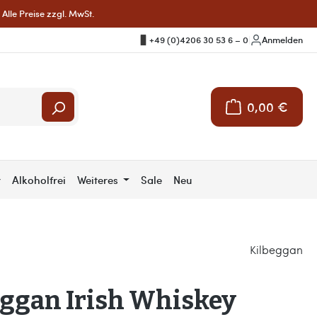
Alle Preise zzgl. MwSt.
+49 (0)4206 30 53 6 – 0
|
Anmelden
0,00 €
Warenkorb enthält 
r
Alkoholfrei
Weiteres
Sale
Neu
Kilbeggan
eggan Irish Whiskey