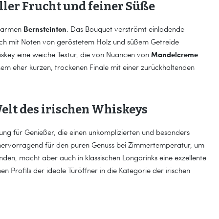
ler Frucht und feiner Süße
Bernsteinton
m warmen
. Das Bouquet verströmt einladende
sch mit Noten von geröstetem Holz und süßem Getreide
Mandelcreme
skey eine weiche Textur, die von Nuancen von
einem eher kurzen, trockenen Finale mit einer zurückhaltenden
Welt des irischen Whiskeys
lung für Genießer, die einen unkomplizierten und besonders
 hervorragend für den puren Genuss bei Zimmertemperatur, um
nden, macht aber auch in klassischen Longdrinks eine exzellente
hen Profils der ideale Türöffner in die Kategorie der irischen