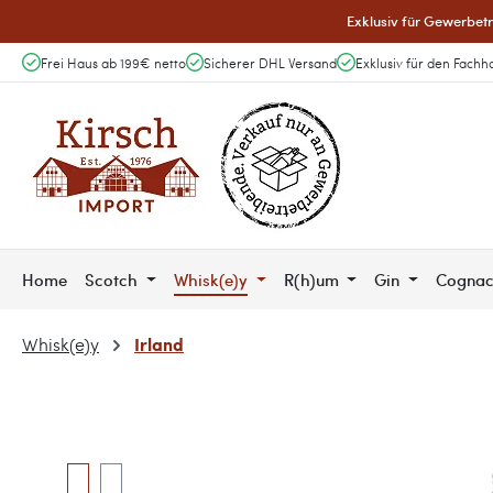
Exklusiv für Gewerbetr
 Hauptinhalt springen
Zur Suche springen
Zur Hauptnavigation springen
Frei Haus ab 199€ netto
Sicherer DHL Versand
Exklusiv für den Fachh
Home
Scotch
Whisk(e)y
R(h)um
Gin
Cogna
Irland
Whisk(e)y
Bildergalerie überspringen