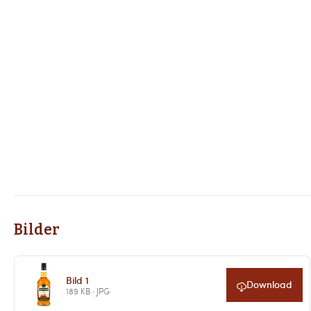
Bilder
Bild 1
Download
189 KB · JPG