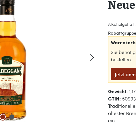
Neue
Alkoholgehalt:
Rabattgruppe
Warenkorb 
Sie benöti
bestellen.
Jetzt an
Gewicht:
1,1
GTIN:
5099
Traditionell
ältester Br
ein.