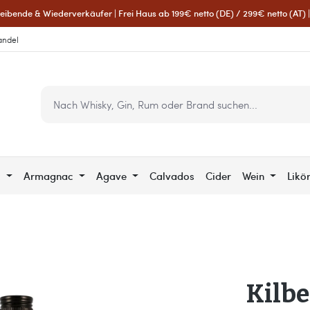
eibende & Wiederverkäufer | Frei Haus ab 199€ netto (DE) / 299€ netto (AT) | 
andel
c
Armagnac
Agave
Calvados
Cider
Wein
Likö
Kilb