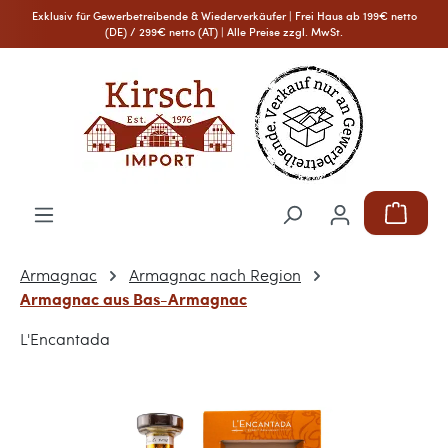
Exklusiv für Gewerbetreibende & Wiederverkäufer | Frei Haus ab 199€ netto
Zum Hauptinhalt springen
(DE) / 299€ netto (AT) | Alle Preise zzgl. MwSt.
Warenkor
Armagnac
Armagnac nach Region
Armagnac aus Bas-Armagnac
L'Encantada
Bildergalerie überspringen