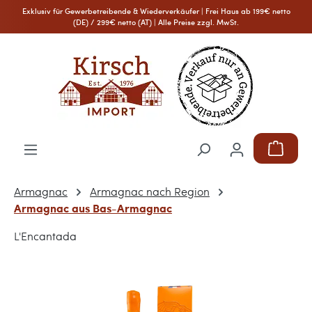
Exklusiv für Gewerbetreibende & Wiederverkäufer | Frei Haus ab 199€ netto
Zum Hauptinhalt springen
(DE) / 299€ netto (AT) | Alle Preise zzgl. MwSt.
Warenkor
Armagnac
Armagnac nach Region
Armagnac aus Bas-Armagnac
L'Encantada
Bildergalerie überspringen