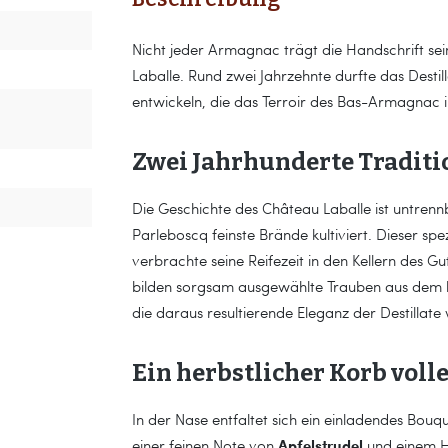
Nicht jeder Armagnac trägt die Handschrift se
Laballe. Rund zwei Jahrzehnte durfte das Destill
entwickeln, die das Terroir des Bas-Armagnac i
Zwei Jahrhunderte Traditi
Die Geschichte des Château Laballe ist untrennb
Parleboscq feinste Brände kultiviert. Dieser sp
verbrachte seine Reifezeit in den Kellern des Gu
bilden sorgsam ausgewählte Trauben aus dem
die daraus resultierende Eleganz der Destillate
Ein herbstlicher Korb voll
In der Nase entfaltet sich ein einladendes Bouq
Apfelstrudel
einer feinen Note von
und einem H