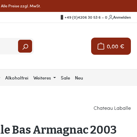
Alle Preise zzgl. MwSt.
+49 (0)4206 30 53 6 – 0
|
Anmelden
0,00 €
Warenkorb enthält 
r
Alkoholfrei
Weiteres
Sale
Neu
Chateau Laballe
lle Bas Armagnac 2003