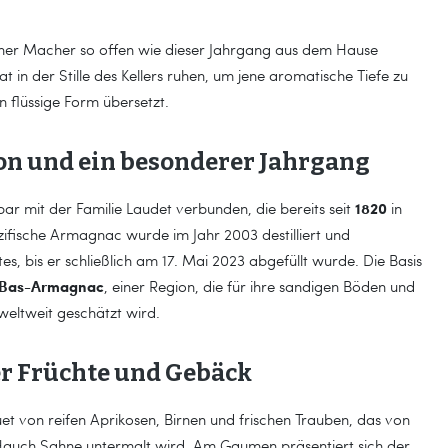
iner Macher so offen wie dieser Jahrgang aus dem Hause
at in der Stille des Kellers ruhen, um jene aromatische Tiefe zu
n flüssige Form übersetzt.
on und ein besonderer Jahrgang
1820
ar mit der Familie Laudet verbunden, die bereits seit
in
ezifische Armagnac wurde im Jahr 2003 destilliert und
tes, bis er schließlich am 17. Mai 2023 abgefüllt wurde. Die Basis
Bas-Armagnac
, einer Region, die für ihre sandigen Böden und
 weltweit geschätzt wird.
er Früchte und Gebäck
uet von reifen Aprikosen, Birnen und frischen Trauben, das von
auch Sahne untermalt wird. Am Gaumen präsentiert sich der