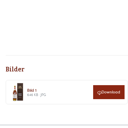
Bilder
Bild 1
Download
646 KB · JPG