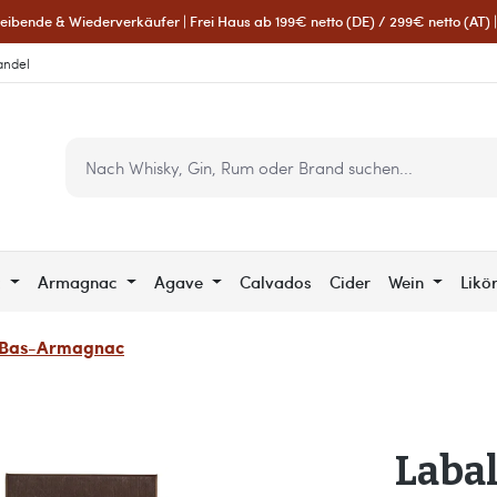
eibende & Wiederverkäufer | Frei Haus ab 199€ netto (DE) / 299€ netto (AT) | 
andel
c
Armagnac
Agave
Calvados
Cider
Wein
Likö
 Bas-Armagnac
Laba