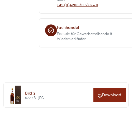
+49 (0)4206 30 53 6 – 0
Fachhandel
Exklusiv für Gewerbetreibende &
Wiederverkäufer.
Bild 2
Download
572 KB · JPG