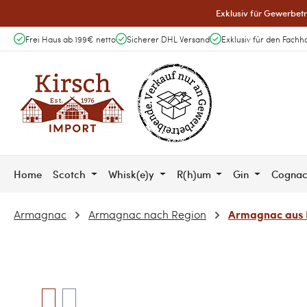
Exklusiv für Gewerbetr
 Hauptinhalt springen
Zur Suche springen
Zur Hauptnavigation springen
Frei Haus ab 199€ netto
Sicherer DHL Versand
Exklusiv für den Fachh
Home
Scotch
Whisk(e)y
R(h)um
Gin
Cogna
Armagnac aus
Armagnac
Armagnac nach Region
Bildergalerie überspringen