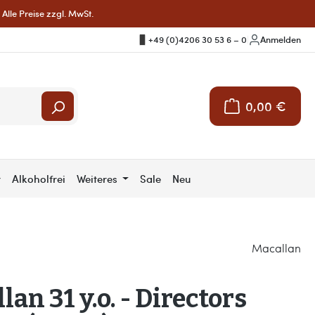
Alle Preise zzgl. MwSt.
+49 (0)4206 30 53 6 – 0
|
Anmelden
0,00 €
Warenkorb enthält 
r
Alkoholfrei
Weiteres
Sale
Neu
Macallan
lan 31 y.o. - Directors