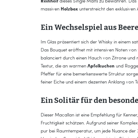
Reinheit
dieses Single Malts zu bewahren. Das 
Holzbox
massiven
unterstreicht den exklusiven A
Ein Wechselspiel aus Beer
Im Glas präsentiert sich der Whisky in einem sa
Das Bouquet eröffnet mit intensiven Noten von
balanciert durch einen Hauch von Zitrone und
Apfelkuchen
Textur, die an warmen
und Roggen
Pfeffer für eine bemerkenswerte Struktur sorge
feiner Eiche und einem dezenten Anklang von T
Ein Solitär für den beson
Dieser Macallan ist eine Empfehlung für Kenner
Fruchtigkeit schätzen. Aufgrund seiner Komplexi
pur bei Raumtemperatur, um jede Nuance der 31-