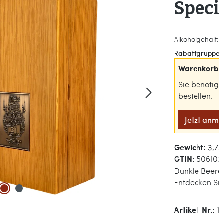
Spec
Alkoholgehalt: 
Rabattgruppe
Warenkorb 
Sie benöti
bestellen.
Jetzt an
Gewicht:
3,7
GTIN:
50610
Dunkle Beere
Entdecken Si
Artikel-Nr.: