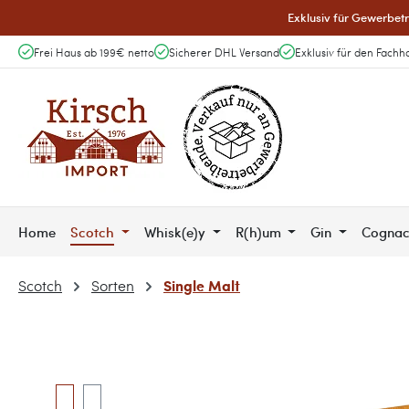
Exklusiv für Gewerbetr
 Hauptinhalt springen
Zur Suche springen
Zur Hauptnavigation springen
Frei Haus ab 199€ netto
Sicherer DHL Versand
Exklusiv für den Fachh
Home
Scotch
Whisk(e)y
R(h)um
Gin
Cogna
Single Malt
Scotch
Sorten
Bildergalerie überspringen