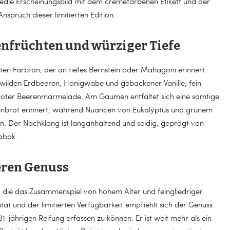
edle Erscheinungsbild mit dem cremefarbenen Etikett und der
nspruch dieser limitierten Edition.
enfrüchten und würziger Tiefe
tten Farbton, der an tiefes Bernstein oder Mahagoni erinnert.
 wilden Erdbeeren, Honigwabe und gebackener Vanille, fein
 roter Beerenmarmelade. Am Gaumen entfaltet sich eine samtige
brot erinnert, während Nuancen von Eukalyptus und grünem
n. Der Nachklang ist langanhaltend und seidig, geprägt von
abak.
deren Genuss
, die das Zusammenspiel von hohem Alter und feingliedriger
tät und der limitierten Verfügbarkeit empfiehlt sich der Genuss
jährigen Reifung erfassen zu können. Er ist weit mehr als ein