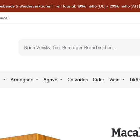
eibende & Wiederverkäufer | Frei Haus ab 199€ netto (DE) / 299€ netto (AT) | 
andel
c
Armagnac
Agave
Calvados
Cider
Wein
Likö
Macal