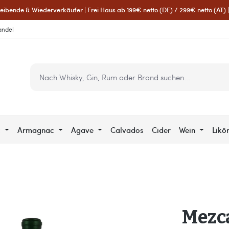
eibende & Wiederverkäufer | Frei Haus ab 199€ netto (DE) / 299€ netto (AT) | 
andel
c
Armagnac
Agave
Calvados
Cider
Wein
Likö
Mezc