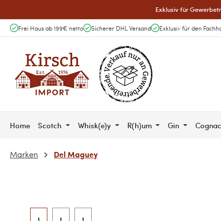
Exklusiv für Gewerbetr
 Hauptinhalt springen
Zur Suche springen
Zur Hauptnavigation springen
Frei Haus ab 199€ netto
Sicherer DHL Versand
Exklusiv für den Fachh
Home
Scotch
Whisk(e)y
R(h)um
Gin
Cogna
Del Maguey
Marken
Bildergalerie überspringen