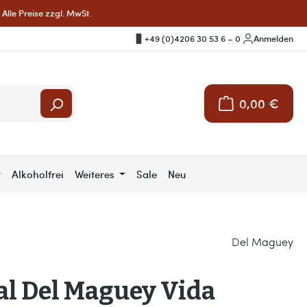
Alle Preise zzgl. MwSt.
+49 (0)4206 30 53 6 – 0
|
Anmelden
0,00 €
Warenkorb enthält 
r
Alkoholfrei
Weiteres
Sale
Neu
Del Maguey
al Del Maguey Vida