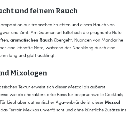
rucht und feinem Rauch
 Komposition aus tropischen Früchten und einem Hauch von
ngwer und Zimt. Am Gaumen entfaltet sich die prägnante Note
aromatischen Rauch
nften,
übergeht. Nuancen von Mandarine
rper eine lebhafte Note, während der Nachklang durch eine
m lang und glatt ausklingt.
 und Mixologen
sischen Textur erweist sich dieser Mezcal als äußerst
so wie als charakterstarke Basis für anspruchsvolle Cocktails,
Mezcal
. Für Liebhaber authentischer Agavenbrände ist dieser
das Terroir Mexikos unverfälscht und ohne künstliche Zusätze ins