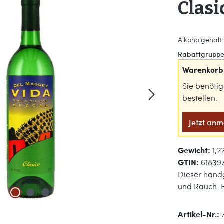
Clasi
Alkoholgehalt:
Rabattgruppe
Warenkorb 
Sie benöti
bestellen.
Jetzt an
Gewicht:
1,2
GTIN:
61839
Dieser handg
und Rauch. E
Artikel-Nr.: