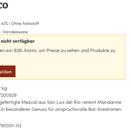
co
 42% | Ohne Farbstoff
:
Handelsware
nicht verfügbar
gen ein B2B-Konto, um Preise zu sehen und Produkte zu
melden
2 kg
7200929
efertigte Mezcal aus San Luis del Río vereint Mandarine
in besonderer Genuss für anspruchsvolle Bar-Kreationen.
790001-02