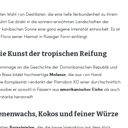
ten Wahl von Destillaten, die eine tiefe Verbundenheit zu ihrem
hrt Sie direkt in die sonnenverwöhnten Landschaften der
karibischen Sonne eine ganz eigene Intensität entwickelt. Es ist
Flora seiner Heimat in flüssiger Form einfängt.
ie Kunst der tropischen Reifung
 Hommage an die Geschichte der Dominikanischen Republik und
Melasse
e Basis bildet hochwertige
, die aus von Hand
e Komplexität verdankt der Patridom XO einer durchschnittlich
amerikanischer Eiche
, wobei er sowohl in Fässern aus
als auch
rstärke heranreift.
enenwachs, Kokos und feiner Würze
Bernsteinton
satten
, der die lange Interaktion mit dem Holz