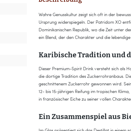
Wahre Genusskultur zeigt sich oft in der bewuss
Ursprung widerspiegeln. Der Patridom XO entfü
Dominikanischen Republik, wo die Zeit unter der 
ein Blend, der den Charakter und die lebendige 
Karibische Tradition und d
Dieser Premium-Spirit Drink versteht sich als
die dortige Tradition des Zuckerrohranbaus. Di
geschnittenem Zuckerrohr gewonnen wird. Sein
12- bis 15-jährigen Reifung im tropischen Klima
in französischer Eiche zu seiner vollen Charakte
Ein Zusammenspiel aus Bi
Im Glas präsentiert sich das Destillat in einem 