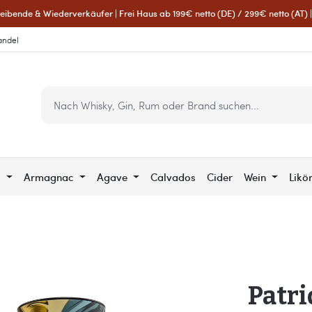
eibende & Wiederverkäufer | Frei Haus ab 199€ netto (DE) / 299€ netto (AT) | 
andel
c
Armagnac
Agave
Calvados
Cider
Wein
Likö
Patr