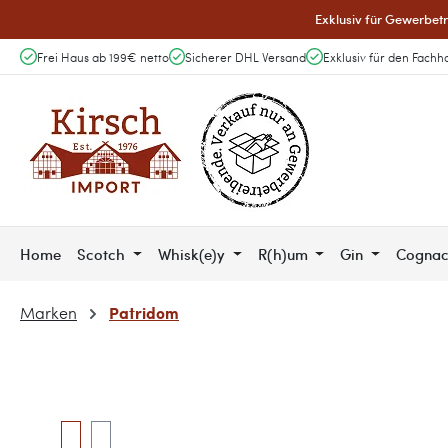
Exklusiv für Gewerbetr
 Hauptinhalt springen
Zur Suche springen
Zur Hauptnavigation springen
Frei Haus ab 199€ netto
Sicherer DHL Versand
Exklusiv für den Fachh
Home
Scotch
Whisk(e)y
R(h)um
Gin
Cogna
Patridom
Marken
Bildergalerie überspringen