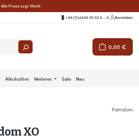
Alle Preise zzgl. MwSt.
+49 (0)4206 30 53 6 – 0
|
Anmelden
0,00 €
Warenkorb enthält 
r
Alkoholfrei
Weiteres
Sale
Neu
Patridom
idom XO