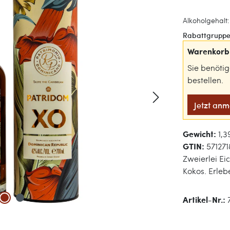
Alkoholgehalt:
Rabattgruppe
Warenkorb 
Sie benöti
bestellen.
Jetzt an
Gewicht:
1,3
GTIN:
57127
Zweierlei Ei
Kokos. Erleb
Artikel-Nr.: