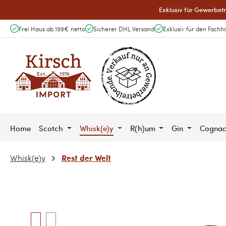
Exklusiv für Gewerbetr
 Hauptinhalt springen
Zur Suche springen
Zur Hauptnavigation springen
Frei Haus ab 199€ netto
Sicherer DHL Versand
Exklusiv für den Fachh
Home
Scotch
Whisk(e)y
R(h)um
Gin
Cogna
Rest der Welt
Whisk(e)y
Bildergalerie überspringen