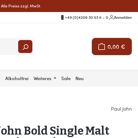
Alle Preise zzgl. MwSt.
+49 (0)4206 30 53 6 – 0
|
Anmelden
0,00 €
Warenkorb enthält 
r
Alkoholfrei
Weiteres
Sale
Neu
Paul John
John Bold Single Malt