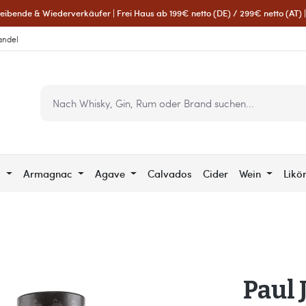
eibende & Wiederverkäufer | Frei Haus ab 199€ netto (DE) / 299€ netto (AT) | 
andel
c
Armagnac
Agave
Calvados
Cider
Wein
Likö
Paul 