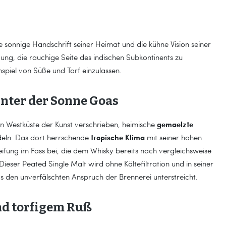
e sonnige Handschrift seiner Heimat und die kühne Vision seiner
dung, die rauchige Seite des indischen Subkontinents zu
spiel von Süße und Torf einzulassen.
nter der Sonne Goas
gemaelzte
chen Westküste der Kunst verschrieben, heimische
tropische Klima
deln. Das dort herrschende
mit seiner hohen
Reifung im Fass bei, die dem Whisky bereits nach vergleichsweise
Dieser Peated Single Malt wird ohne Kältefiltration und in seiner
s den unverfälschten Anspruch der Brennerei unterstreicht.
nd torfigem Ruß