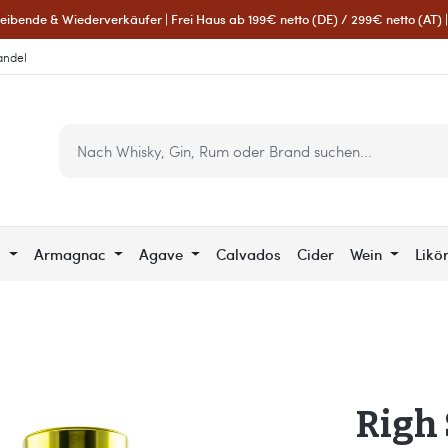
eibende & Wiederverkäufer | Frei Haus ab 199€ netto (DE) / 299€ netto (AT) | 
andel
c
Armagnac
Agave
Calvados
Cider
Wein
Likö
Righ 