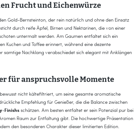
hen Frucht und Eichenwürze
den Gold-Bernsteinton, der rein natürlich und ohne den Einsatz
ticht durch reife Äpfel, Birnen und Nektarinen, die von einer
eschoten untermalt werden. Am Gaumen entfaltet sich ein
nen Kuchen und Toffee erinnert, während eine dezente
er samtige Nachklang verabschiedet sich elegant mit Anklängen
iter für anspruchsvolle Momente
bewusst nicht kältefiltriert, um seine gesamte aromatische
sdrückliche Empfehlung für Genießer, die die Balance zwischen
y-Finishs
schätzen. Am besten entfaltet er sein Potenzial pur bei
Aromen Raum zur Entfaltung gibt. Die hochwertige Präsentation
udem den besonderen Charakter dieser limitierten Edition.