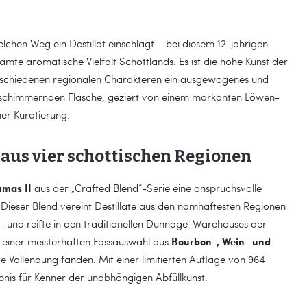
lchen Weg ein Destillat einschlägt – bei diesem 12-jährigen
mte aromatische Vielfalt Schottlands. Es ist die hohe Kunst der
erschiedenen regionalen Charakteren ein ausgewogenes und
n schimmernden Flasche, geziert von einem markanten Löwen-
her Kuratierung.
aus vier schottischen Regionen
umas II
aus der „Crafted Blend“-Serie eine anspruchsvolle
. Dieser Blend vereint Destillate aus den namhaftesten Regionen
– und reifte in den traditionellen Dunnage-Warehouses der
Bourbon-, Wein- und
er einer meisterhaften Fassauswahl aus
re Vollendung fanden. Mit einer limitierten Auflage von 964
lebnis für Kenner der unabhängigen Abfüllkunst.