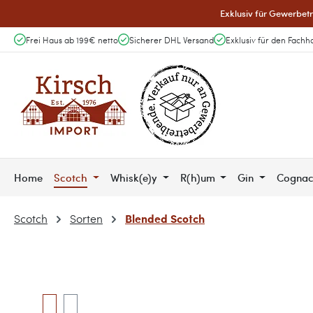
Exklusiv für Gewerbetr
 Hauptinhalt springen
Zur Suche springen
Zur Hauptnavigation springen
Frei Haus ab 199€ netto
Sicherer DHL Versand
Exklusiv für den Fachh
Home
Scotch
Whisk(e)y
R(h)um
Gin
Cogna
Blended Scotch
Scotch
Sorten
Bildergalerie überspringen