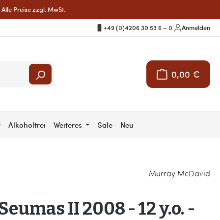
Alle Preise zzgl. MwSt.
+49 (0)4206 30 53 6 – 0
|
Anmelden
0,00 €
Warenkorb enthält 
r
Alkoholfrei
Weiteres
Sale
Neu
Murray McDavid
Seumas II 2008 - 12 y.o. -