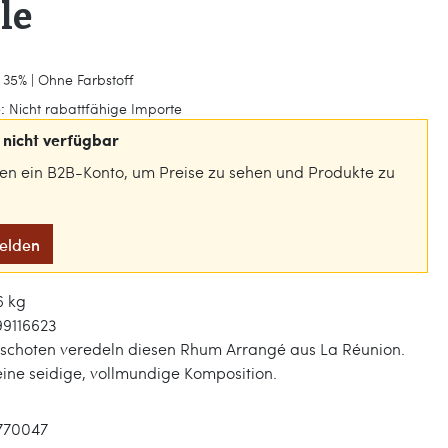
le
 35% | Ohne Farbstoff
:
Nicht rabattfähige Importe
nicht verfügbar
gen ein B2B-Konto, um Preise zu sehen und Produkte zu
melden
6 kg
99116623
eschoten veredeln diesen Rhum Arrangé aus La Réunion.
eine seidige, vollmundige Komposition.
770047