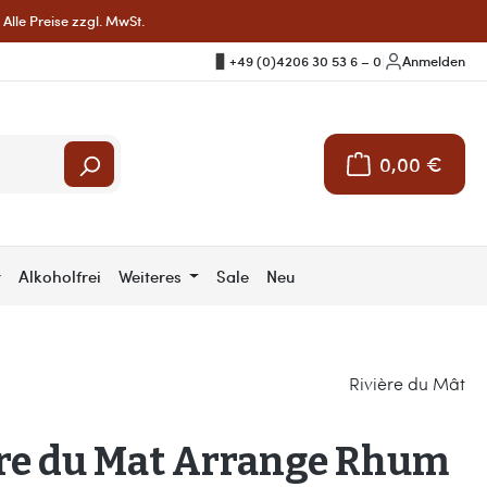
Alle Preise zzgl. MwSt.
+49 (0)4206 30 53 6 – 0
|
Anmelden
0,00 €
Warenkorb enthält 
r
Alkoholfrei
Weiteres
Sale
Neu
Rivière du Mât
ere du Mat Arrange Rhum