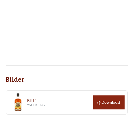
Bilder
Bild 1
Download
251 KB · JPG