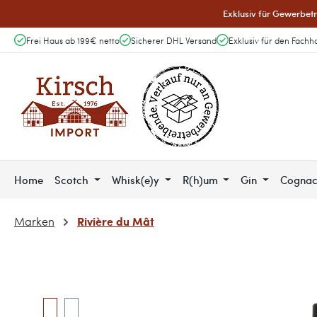
Exklusiv für Gewerbetr
 Hauptinhalt springen
Zur Suche springen
Zur Hauptnavigation springen
Frei Haus ab 199€ netto
Sicherer DHL Versand
Exklusiv für den Fachh
Home
Scotch
Whisk(e)y
R(h)um
Gin
Cogna
Rivière du Mât
Marken
Bildergalerie überspringen