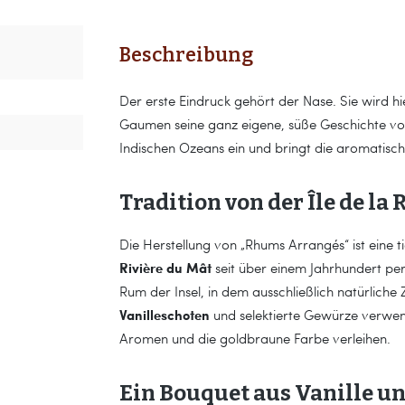
Beschreibung
Der erste Eindruck gehört der Nase. Sie wird h
Gaumen seine ganz eigene, süße Geschichte von 
Indischen Ozeans ein und bringt die aromatische F
Tradition von der Île de la
Die Herstellung von „Rhums Arrangés“ ist eine ti
Rivière du Mât
seit über einem Jahrhundert perf
Rum der Insel, in dem ausschließlich natürlich
Vanilleschoten
und selektierte Gewürze verwen
Aromen und die goldbraune Farbe verleihen.
Ein Bouquet aus Vanille u