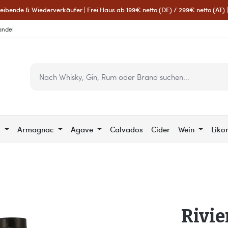
eibende & Wiederverkäufer | Frei Haus ab 199€ netto (DE) / 299€ netto (AT) | 
andel
c
Armagnac
Agave
Calvados
Cider
Wein
Likö
Rivi