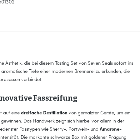
501302
e Ästhetik, die bei diesem Tasting Set von Seven Seals sofort ins
ie aromatische Tiefe einer modernen Brennerei zu erkunden, die
sprozessen verbindet.
nnovative Fassreifung
dreifache Destillation
zt auf eine
von gemälzter Gerste, um ein
zu gewinnen. Das Handwerk zeigt sich hierbei vor allem in der
Amarone-
hiedenster Fasstypen wie Sherry-, Portwein- und
Intensität. Die markante schwarze Box mit goldener Prägung