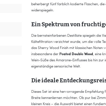
beherbergt fünf farblich kodierte Flaschen, di
widerspiegeln.
Ein Spektrum von fruchtige
Die bernsteinfarbenen Destillate spiegeln die Vi
Kältefiltration verzichtet wurde, um die voll
das Sherry Wood Finish mit klassischen Noten v
Peated Double Wood
insbesondere der
, eine k
Wein-Süße des Amarone-Einflusses bis hin zur in
eigenständige sensorische Welt.
Die ideale Entdeckungsrei
Dieses Set ist eine hervorragende Empfehlung f
Breite kennenlernen möchten. Ob pur bei Zimme
kleinen Kreis – die Auswahl bietet einen fundier