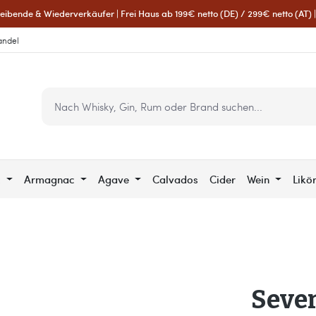
eibende & Wiederverkäufer | Frei Haus ab 199€ netto (DE) / 299€ netto (AT) | 
andel
c
Armagnac
Agave
Calvados
Cider
Wein
Likö
Seven