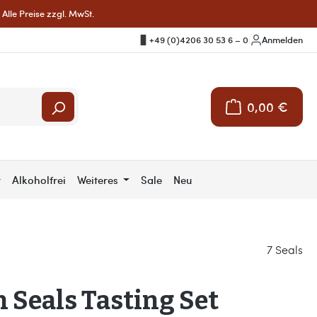
Alle Preise zzgl. MwSt.
+49 (0)4206 30 53 6 – 0
|
Anmelden
0,00 €
Warenkorb enthält 
r
Alkoholfrei
Weiteres
Sale
Neu
7 Seals
 Seals Tasting Set