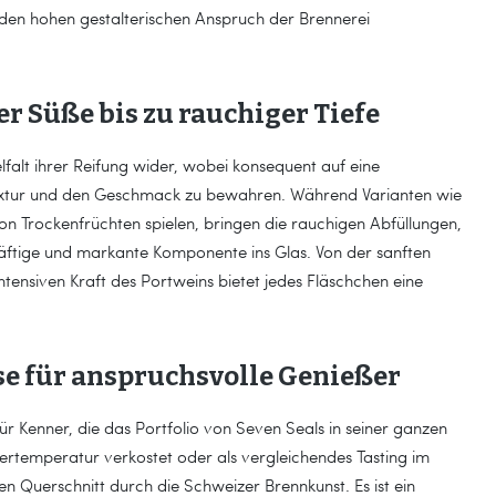
e den hohen gestalterischen Anspruch der Brennerei
r Süße bis zu rauchiger Tiefe
elfalt ihrer Reifung wider, wobei konsequent auf eine
e Textur und den Geschmack zu bewahren. Während Varianten wie
on Trockenfrüchten spielen, bringen die rauchigen Abfüllungen,
räftige und markante Komponente ins Glas. Von der sanften
tensiven Kraft des Portweins bietet jedes Fläschchen eine
se für anspruchsvolle Genießer
ür Kenner, die das Portfolio von Seven Seals in seiner ganzen
rtemperatur verkostet oder als vergleichendes Tasting im
ten Querschnitt durch die Schweizer Brennkunst. Es ist ein