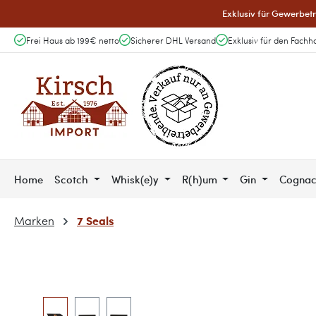
Exklusiv für Gewerbetr
 Hauptinhalt springen
Zur Suche springen
Zur Hauptnavigation springen
Frei Haus ab 199€ netto
Sicherer DHL Versand
Exklusiv für den Fachh
Home
Scotch
Whisk(e)y
R(h)um
Gin
Cogna
7 Seals
Marken
Bildergalerie überspringen