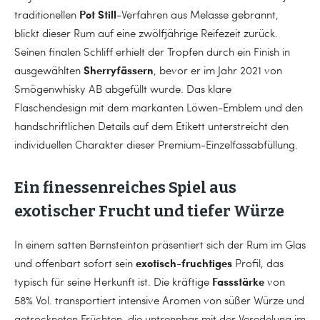
Pot Still
traditionellen
-Verfahren aus Melasse gebrannt,
blickt dieser Rum auf eine zwölfjährige Reifezeit zurück.
Seinen finalen Schliff erhielt der Tropfen durch ein Finish in
Sherryfässern
ausgewählten
, bevor er im Jahr 2021 von
Smögenwhisky AB abgefüllt wurde. Das klare
Flaschendesign mit dem markanten Löwen-Emblem und den
handschriftlichen Details auf dem Etikett unterstreicht den
individuellen Charakter dieser Premium-Einzelfassabfüllung.
Ein finessenreiches Spiel aus
exotischer Frucht und tiefer Würze
In einem satten Bernsteinton präsentiert sich der Rum im Glas
exotisch-fruchtiges
und offenbart sofort sein
Profil, das
Fassstärke
typisch für seine Herkunft ist. Die kräftige
von
58% Vol. transportiert intensive Aromen von süßer Würze und
getrockneten Früchten, die untrennbar mit der Veredelung im