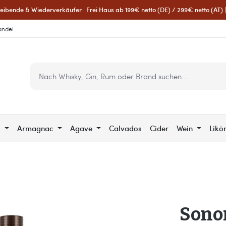
eibende & Wiederverkäufer | Frei Haus ab 199€ netto (DE) / 299€ netto (AT) | 
andel
c
Armagnac
Agave
Calvados
Cider
Wein
Likö
Sono