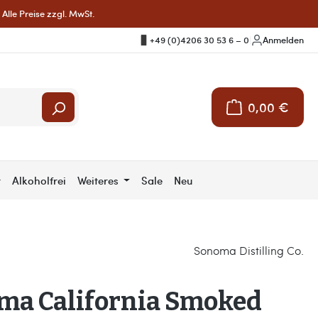
Alle Preise zzgl. MwSt.
+49 (0)4206 30 53 6 – 0
|
Anmelden
0,00 €
Warenkorb enthält 
r
Alkoholfrei
Weiteres
Sale
Neu
Sonoma Distilling Co.
ma California Smoked