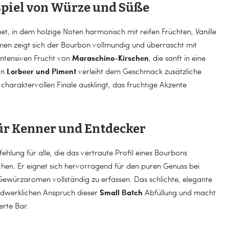
piel von Würze und Süße
uet, in dem holzige Noten harmonisch mit reifen Früchten, Vanille
n zeigt sich der Bourbon vollmundig und überrascht mit
Maraschino-Kirschen
ntensiven Frucht von
, die sanft in eine
Lorbeer und Piment
on
verleiht dem Geschmack zusätzliche
 charaktervollen Finale ausklingt, das fruchtige Akzente
ür Kenner und Entdecker
hlung für alle, die das vertraute Profil eines Bourbons
hen. Er eignet sich hervorragend für den puren Genuss bei
ewürzaromen vollständig zu erfassen. Das schlichte, elegante
Small Batch
andwerklichen Anspruch dieser
Abfüllung und macht
erte Bar.