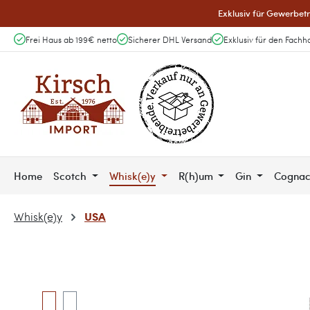
Exklusiv für Gewerbetr
 Hauptinhalt springen
Zur Suche springen
Zur Hauptnavigation springen
Frei Haus ab 199€ netto
Sicherer DHL Versand
Exklusiv für den Fachh
Home
Scotch
Whisk(e)y
R(h)um
Gin
Cogna
USA
Whisk(e)y
Bildergalerie überspringen