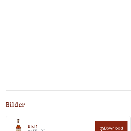
Bilder
Bild 1
Download
161 KB · JPG