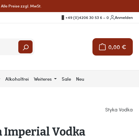
Alle Preise zzgl. MwSt.
+49 (0)4206 30 53 6 – 0
|
Anmelden
0,00 €
Warenkorb enthält 
r
Alkoholfrei
Weiteres
Sale
Neu
Styka Vodka
 Imperial Vodka