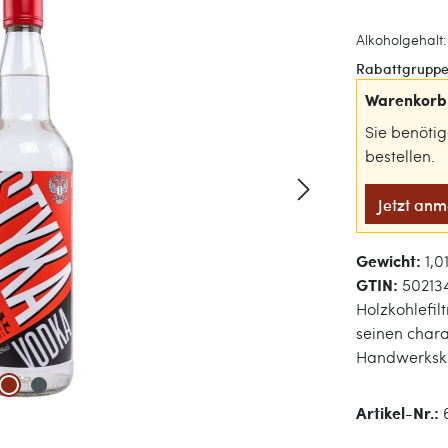
Alkoholgehalt:
Rabattgruppe
Warenkorb 
Sie benöti
bestellen.
Jetzt an
Gewicht:
1,0
GTIN:
50213
Holzkohlefil
seinen chara
Handwerksku
Artikel-Nr.: