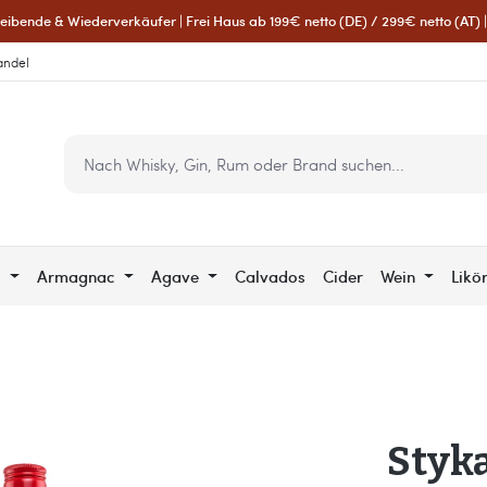
eibende & Wiederverkäufer | Frei Haus ab 199€ netto (DE) / 299€ netto (AT) | 
andel
c
Armagnac
Agave
Calvados
Cider
Wein
Likö
Styka