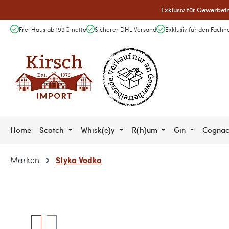
Exklusiv für Gewerbetr
 Hauptinhalt springen
Zur Suche springen
Zur Hauptnavigation springen
Frei Haus ab 199€ netto
Sicherer DHL Versand
Exklusiv für den Fachh
Home
Scotch
Whisk(e)y
R(h)um
Gin
Cogna
Styka Vodka
Marken
Bildergalerie überspringen