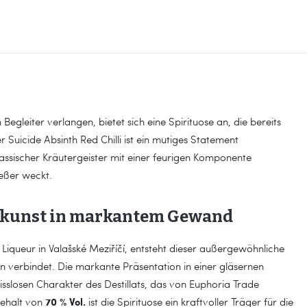
gleiter verlangen, bietet sich eine Spirituose an, die bereits
Der Suicide Absinth Red Chilli ist ein mutiges Statement
klassischer Kräutergeister mit einer feurigen Komponente
ießer weckt.
nskunst in markantem Gewand
s Liqueur in Valašské Meziříčí, entsteht dieser außergewöhnliche
n verbindet. Die markante Präsentation in einer gläsernen
slosen Charakter des Destillats, das von Euphoria Trade
70 % Vol.
gehalt von
ist die Spirituose ein kraftvoller Träger für die