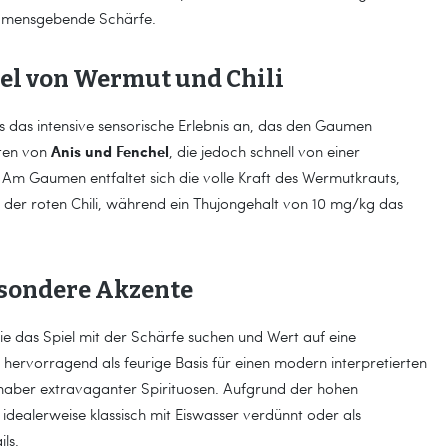
namensgebende Schärfe.
el von Wermut und Chili
ts das intensive sensorische Erlebnis an, das den Gaumen
Anis und Fenchel
oten von
, die jedoch schnell von einer
 Am Gaumen entfaltet sich die volle Kraft des Wermutkrauts,
er roten Chili, während ein Thujongehalt von 10 mg/kg das
esondere Akzente
die das Spiel mit der Schärfe suchen und Wert auf eine
 hervorragend als feurige Basis für einen modern interpretierten
haber extravaganter Spirituosen. Aufgrund der hohen
idealerweise klassisch mit Eiswasser verdünnt oder als
ls.