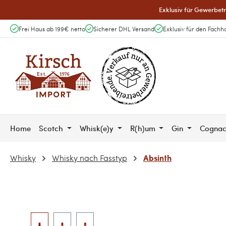
Exklusiv für Gewerbetr
 Hauptinhalt springen
Zur Suche springen
Zur Hauptnavigation springen
Frei Haus ab 199€ netto
Sicherer DHL Versand
Exklusiv für den Fachh
Home
Scotch
Whisk(e)y
R(h)um
Gin
Cogna
Absinth
Whisky
Whisky nach Fasstyp
Bildergalerie überspringen