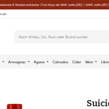
eibende & Wiederverkäufer | Frei Haus ab 199€ netto (DE) / 299€ netto (AT) | 
andel
c
Armagnac
Agave
Calvados
Cider
Wein
Likö
Suici