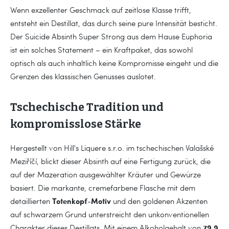
Wenn exzellenter Geschmack auf zeitlose Klasse trifft,
entsteht ein Destillat, das durch seine pure Intensität besticht.
Der Suicide Absinth Super Strong aus dem Hause Euphoria
ist ein solches Statement – ein Kraftpaket, das sowohl
optisch als auch inhaltlich keine Kompromisse eingeht und die
Grenzen des klassischen Genusses auslotet.
Tschechische Tradition und
kompromisslose Stärke
Hergestellt von Hill's Liquere s.r.o. im tschechischen Valašské
Meziříčí, blickt dieser Absinth auf eine Fertigung zurück, die
auf der Mazeration ausgewählter Kräuter und Gewürze
basiert. Die markante, cremefarbene Flasche mit dem
Totenkopf-Motiv
detaillierten
und den goldenen Akzenten
auf schwarzem Grund unterstreicht den unkonventionellen
79,9
Charakter dieses Destillats. Mit einem Alkoholgehalt von