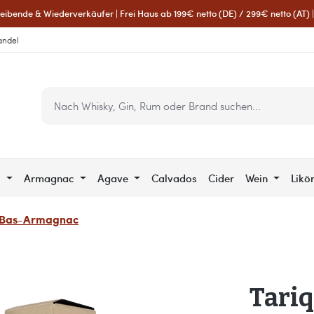
eibende & Wiederverkäufer | Frei Haus ab 199€ netto (DE) / 299€ netto (AT) | 
andel
c
Armagnac
Agave
Calvados
Cider
Wein
Likö
 Bas-Armagnac
Tari