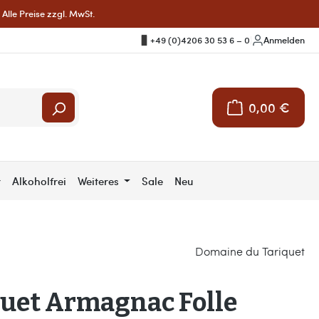
Alle Preise zzgl. MwSt.
+49 (0)4206 30 53 6 – 0
|
Anmelden
0,00 €
Warenkorb enthält 
r
Alkoholfrei
Weiteres
Sale
Neu
Domaine du Tariquet
quet Armagnac Folle