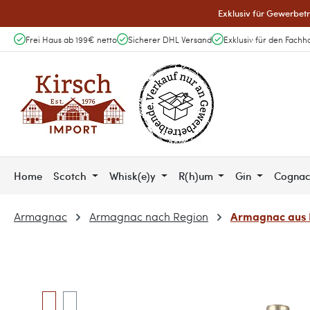
Exklusiv für Gewerbetr
 Hauptinhalt springen
Zur Suche springen
Zur Hauptnavigation springen
Frei Haus ab 199€ netto
Sicherer DHL Versand
Exklusiv für den Fachh
Home
Scotch
Whisk(e)y
R(h)um
Gin
Cogna
Armagnac aus
Armagnac
Armagnac nach Region
Bildergalerie überspringen