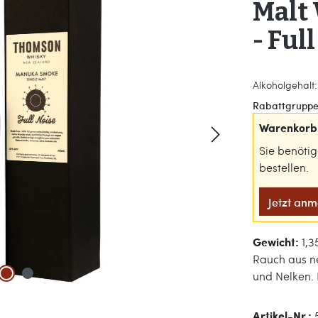
Malt
- Ful
Alkoholgehalt: 
Rabattgruppe
Warenkorb 
Sie benöti
bestellen.
Jetzt an
Gewicht:
1,3
Rauch aus n
und Nelken. 
Artikel-Nr.: