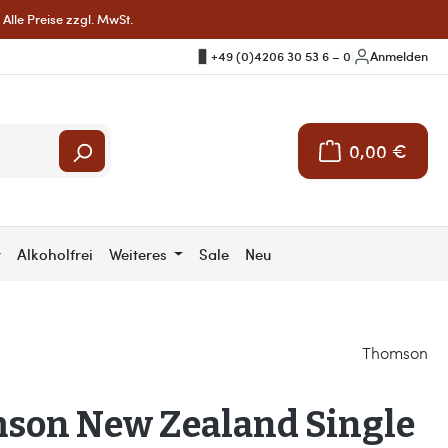
Alle Preise zzgl. MwSt.
+49 (0)4206 30 53 6 – 0
|
Anmelden
0,00 €
Warenkorb enthält 
r
Alkoholfrei
Weiteres
Sale
Neu
Thomson
son New Zealand Single