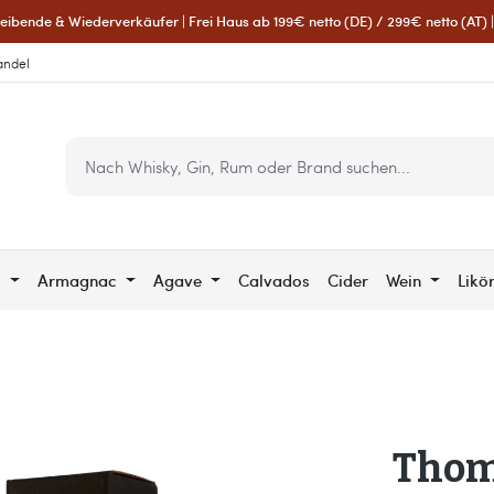
eibende & Wiederverkäufer | Frei Haus ab 199€ netto (DE) / 299€ netto (AT) | 
andel
c
Armagnac
Agave
Calvados
Cider
Wein
Likö
Thom