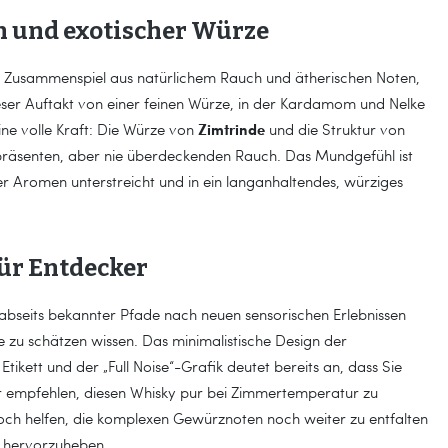
h und exotischer Würze
fes Zusammenspiel aus natürlichem Rauch und ätherischen Noten,
ieser Auftakt von einer feinen Würze, in der Kardamom und Nelke
Zimtrinde
ne volle Kraft: Die Würze von
und die Struktur von
präsenten, aber nie überdeckenden Rauch. Das Mundgefühl ist
er Aromen unterstreicht und in ein langanhaltendes, würziges
für Entdecker
e abseits bekannter Pfade nach neuen sensorischen Erlebnissen
ke zu schätzen wissen. Das minimalistische Design der
kett und der „Full Noise“-Grafik deutet bereits an, dass Sie
Wir empfehlen, diesen Whisky pur bei Zimmertemperatur zu
och helfen, die komplexen Gewürznoten noch weiter zu entfalten
 hervorzuheben.