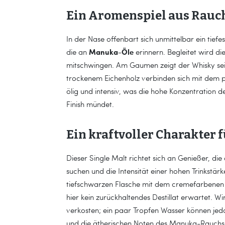
Ein Aromenspiel aus Rauc
In der Nase offenbart sich unmittelbar ein tie
Manuka-Öle
die an
erinnern. Begleitet wird d
mitschwingen. Am Gaumen zeigt der Whisky sei
trockenem Eichenholz verbinden sich mit dem 
ölig und intensiv, was die hohe Konzentration d
Finish mündet.
Ein kraftvoller Charakter 
Dieser Single Malt richtet sich an Genießer, di
suchen und die Intensität einer hohen Trinkstär
tiefschwarzen Flasche mit dem cremefarbenen Eti
hier kein zurückhaltendes Destillat erwartet. 
verkosten; ein paar Tropfen Wasser können jed
und die ätherischen Noten des Manuka-Rauchs