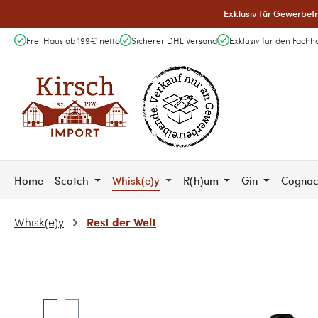
Exklusiv für Gewerbetr
 Hauptinhalt springen
Zur Suche springen
Zur Hauptnavigation springen
Frei Haus ab 199€ netto
Sicherer DHL Versand
Exklusiv für den Fachh
Home
Scotch
Whisk(e)y
R(h)um
Gin
Cogna
Rest der Welt
Whisk(e)y
Bildergalerie überspringen