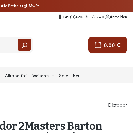
Alle Preise zzgl. MwSt.
+49 (0)4206 30 53 6 – 0
|
Anmelden
0,00 €
Warenkorb enthält 
r
Alkoholfrei
Weiteres
Sale
Neu
Dictador
dor 2Masters Barton