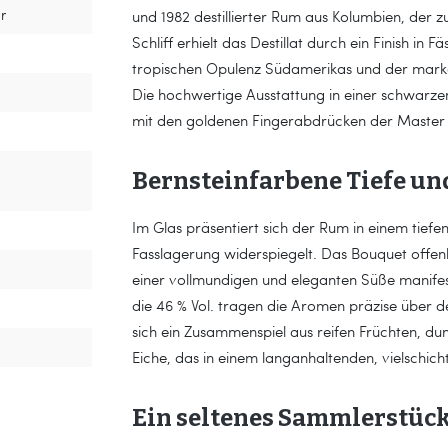
r
und 1982 destillierter Rum aus Kolumbien, der z
Schliff erhielt das Destillat durch ein Finish in F
tropischen Opulenz Südamerikas und der marka
Die hochwertige Ausstattung in einer schwarze
mit den goldenen Fingerabdrücken der Master B
Bernsteinfarbene Tiefe u
Im Glas präsentiert sich der Rum in einem tiefen
Fasslagerung widerspiegelt. Das Bouquet offenba
einer vollmundigen und eleganten Süße manifest
die 46 % Vol. tragen die Aromen präzise über 
sich ein Zusammenspiel aus reifen Früchten, du
Eiche, das in einem langanhaltenden, vielschi
Ein seltenes Sammlerstüc