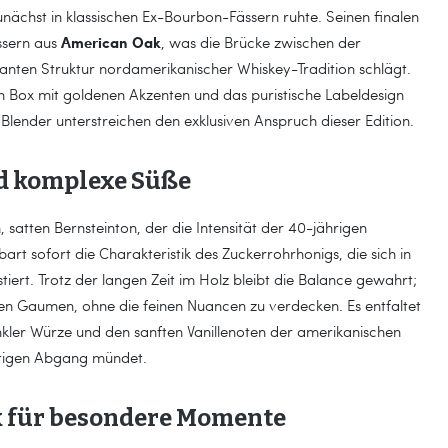
unächst in klassischen Ex-Bourbon-Fässern ruhte. Seinen finalen
American Oak
ässern aus
, was die Brücke zwischen der
nten Struktur nordamerikanischer Whiskey-Tradition schlägt.
n Box mit goldenen Akzenten und das puristische Labeldesign
lender unterstreichen den exklusiven Anspruch dieser Edition.
nd komplexe Süße
, satten Bernsteinton, der die Intensität der 40-jährigen
rt sofort die Charakteristik des Zuckerrohrhonigs, die sich in
iert. Trotz der langen Zeit im Holz bleibt die Balance gewahrt;
den Gaumen, ohne die feinen Nuancen zu verdecken. Es entfaltet
nkler Würze und den sanften Vanillenoten der amerikanischen
chtigen Abgang mündet.
k für besondere Momente