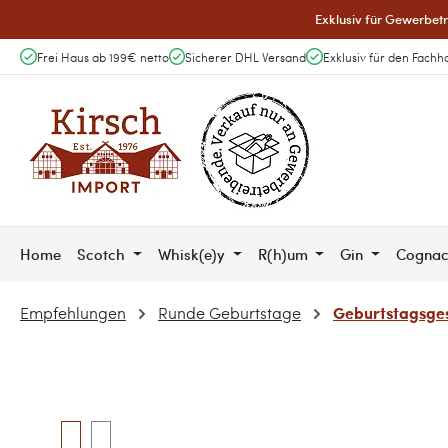
Exklusiv für Gewerbetr
 Hauptinhalt springen
Zur Suche springen
Zur Hauptnavigation springen
Frei Haus ab 199€ netto
Sicherer DHL Versand
Exklusiv für den Fachh
Home
Scotch
Whisk(e)y
R(h)um
Gin
Cogna
Geburtstagsges
Empfehlungen
Runde Geburtstage
Bildergalerie überspringen