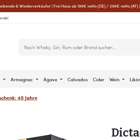
eibende & Wiederverkäufer | Frei Haus ab 199€ netto (DE) / 299€ netto (AT) | 
andel
c
Armagnac
Agave
Calvados
Cider
Wein
Likö
chenk: 40 Jahre
Dicta