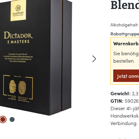
Blend
Alkoholgehalt:
Rabattgruppe
Warenkorb 
Sie benöti
bestellen.
Jetzt an
Gewicht:
2,3
GTIN:
59026
Dieser 41-jä
Handwerksku
Verbindung.