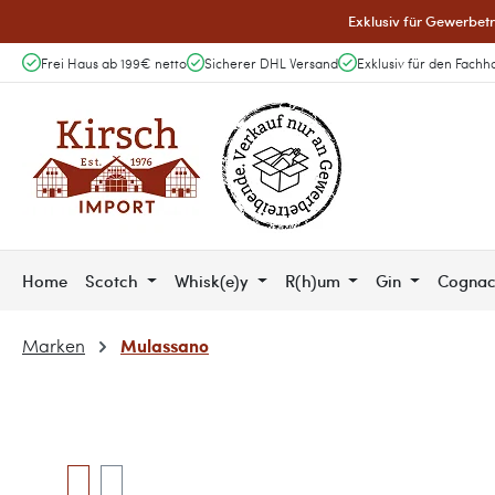
Exklusiv für Gewerbetr
 Hauptinhalt springen
Zur Suche springen
Zur Hauptnavigation springen
Frei Haus ab 199€ netto
Sicherer DHL Versand
Exklusiv für den Fachh
Home
Scotch
Whisk(e)y
R(h)um
Gin
Cogna
Mulassano
Marken
Bildergalerie überspringen