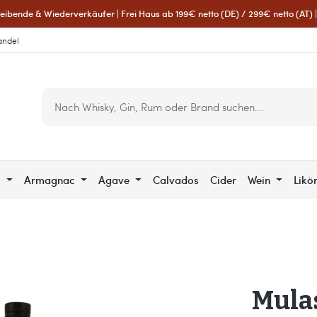
eibende & Wiederverkäufer | Frei Haus ab 199€ netto (DE) / 299€ netto (AT) | 
andel
c
Armagnac
Agave
Calvados
Cider
Wein
Likö
Mula