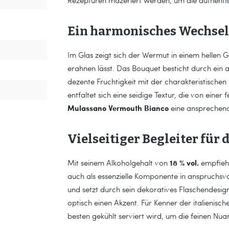
Rezepturen mazeriert werden, um die authenti
Ein harmonisches Wechsel
Im Glas zeigt sich der Wermut in einem hellen G
erahnen lässt. Das Bouquet besticht durch ein 
dezente Fruchtigkeit mit der charakteristische
entfaltet sich eine seidige Textur, die von ein
Mulassano Vermouth Bianco
eine ansprechende
Vielseitiger Begleiter für 
18 % vol.
Mit seinem Alkoholgehalt von
empfiehl
auch als essenzielle Komponente in anspruchsvol
und setzt durch sein dekoratives Flaschendes
optisch einen Akzent. Für Kenner der italienisch
besten gekühlt serviert wird, um die feinen Nu