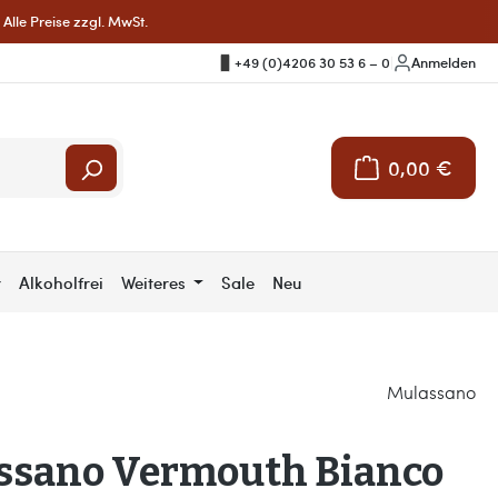
Alle Preise zzgl. MwSt.
+49 (0)4206 30 53 6 – 0
|
Anmelden
0,00 €
Warenkorb enthält 
r
Alkoholfrei
Weiteres
Sale
Neu
Mulassano
ssano Vermouth Bianco