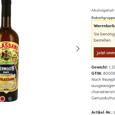
Alkoholgehalt: 
Rabattgruppe
Warenkorb 
Sie benöti
bestellen.
Jetzt an
Gewicht:
1,2
GTIN:
8000
Nach Rezeptu
ausgewogene
charakterist
Genusskultur
Artikel-Nr.: