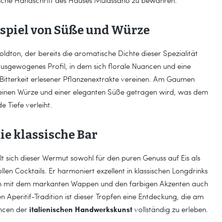
sche Handschrift des Hauses Mulassano zu bewahren.
spiel von Süße und Würze
oldton, der bereits die aromatische Dichte dieser Spezialität
ausgewogenes Profil, in dem sich florale Nuancen und eine
n Bitterkeit erlesener Pflanzenextrakte vereinen. Am Gaumen
er feinen Würze und einer eleganten Süße getragen wird, was dem
 Tiefe verleiht.
die klassische Bar
t sich dieser Wermut sowohl für den puren Genuss auf Eis als
len Cocktails. Er harmoniert exzellent in klassischen Longdrinks
ign mit dem markanten Wappen und den farbigen Akzenten auch
en Aperitif-Tradition ist dieser Tropfen eine Entdeckung, die am
italienischen Handwerkskunst
ancen der
vollständig zu erleben.