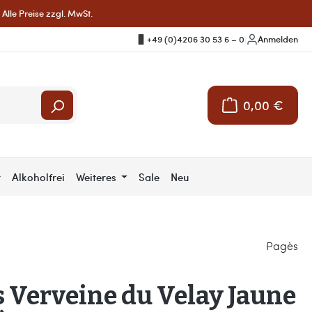
Alle Preise zzgl. MwSt.
+49 (0)4206 30 53 6 – 0
|
Anmelden
0,00 €
Warenkorb enthält 
r
Alkoholfrei
Weiteres
Sale
Neu
Pagès
 Verveine du Velay Jaune