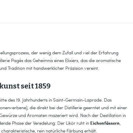
tellungsprozess, der wenig dem Zufall und viel der Erfahrung
illerie Pagès das Geheimnis eines Elixiers, das die aromatische
und Tradition mit handwerklicher Präzision vereint.
kunst seit 1859
itte des 19. Jahrhunderts in Saint-Germain-Laprade. Das
ronenverbene), die direkt bei der Distillerie geerntet und mit einer
Gewürze und Aromaten mazeriert wird. Nach der Destillation in
Eichenfässern
dende Phase der Veredelung: Der Likör ruht in
,
harakteristische, rein natürliche Färbung erhält.