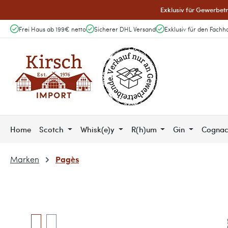
Exklusiv für Gewerbetr
 Hauptinhalt springen
Zur Suche springen
Zur Hauptnavigation springen
Frei Haus ab 199€ netto
Sicherer DHL Versand
Exklusiv für den Fachh
Home
Scotch
Whisk(e)y
R(h)um
Gin
Cogna
Pagès
Marken
Bildergalerie überspringen