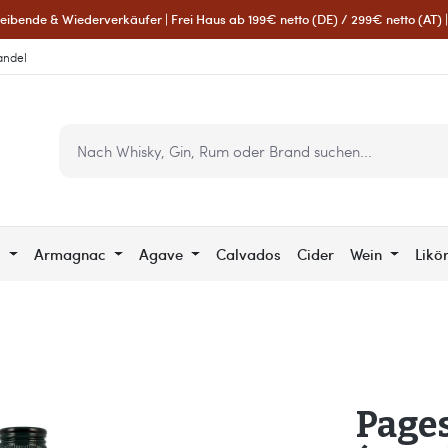
eibende & Wiederverkäufer | Frei Haus ab 199€ netto (DE) / 299€ netto (AT) | 
andel
c
Armagnac
Agave
Calvados
Cider
Wein
Likö
Pages