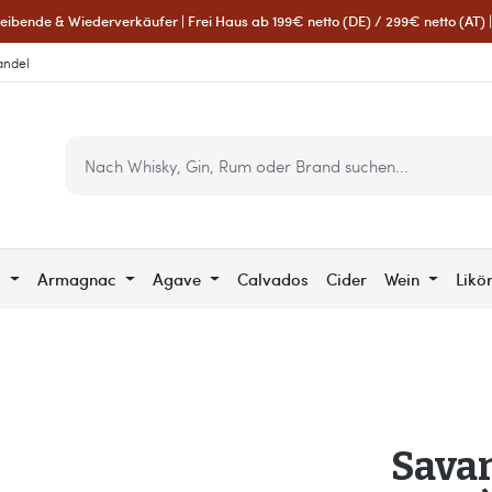
eibende & Wiederverkäufer | Frei Haus ab 199€ netto (DE) / 299€ netto (AT) | 
andel
c
Armagnac
Agave
Calvados
Cider
Wein
Likö
Sava