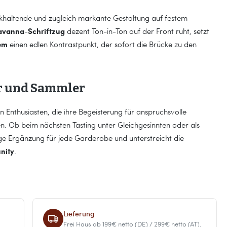
ckhaltende und zugleich markante Gestaltung auf festem
avanna-Schriftzug
dezent Ton-in-Ton auf der Front ruht, setzt
em
einen edlen Kontrastpunkt, der sofort die Brücke zu den
er und Sammler
an Enthusiasten, die ihre Begeisterung für anspruchsvolle
en. Ob beim nächsten Tasting unter Gleichgesinnten oder als
ige Ergänzung für jede Garderobe und unterstreicht die
nity
.
Lieferung
Frei Haus ab 199€ netto (DE) / 299€ netto (AT).