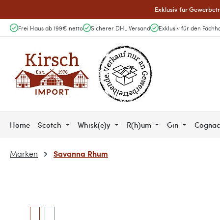
Exklusiv für Gewerbetr
 Hauptinhalt springen
Zur Suche springen
Zur Hauptnavigation springen
Frei Haus ab 199€ netto
Sicherer DHL Versand
Exklusiv für den Fachh
Home
Scotch
Whisk(e)y
R(h)um
Gin
Cogna
Savanna Rhum
Marken
Bildergalerie überspringen