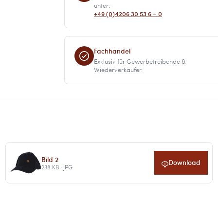
unter:
+49 (0)4206 30 53 6 – 0
Fachhandel
Exklusiv für Gewerbetreibende &
Wiederverkäufer.
Bild 2
Download
238 KB · JPG