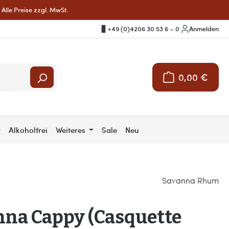
Alle Preise zzgl. MwSt.
+49 (0)4206 30 53 6 – 0
|
Anmelden
0,00 €
Warenkorb enthält 
r
Alkoholfrei
Weiteres
Sale
Neu
Savanna Rhum
nna Cappy (Casquette