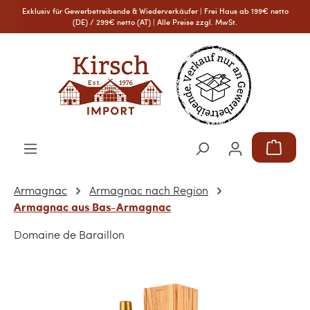
Exklusiv für Gewerbetreibende & Wiederverkäufer | Frei Haus ab 199€ netto
Zum Hauptinhalt springen
(DE) / 299€ netto (AT) | Alle Preise zzgl. MwSt.
Warenkor
Armagnac
Armagnac nach Region
Armagnac aus Bas-Armagnac
Domaine de Baraillon
Bildergalerie überspringen