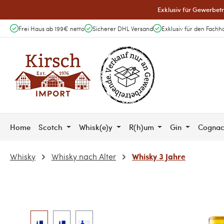
Exklusiv für Gewerbetr
 Hauptinhalt springen
Zur Suche springen
Zur Hauptnavigation springen
Frei Haus ab 199€ netto
Sicherer DHL Versand
Exklusiv für den Fachh
Home
Scotch
Whisk(e)y
R(h)um
Gin
Cogna
Whisky 3 Jahre
Whisky
Whisky nach Alter
Bildergalerie überspringen