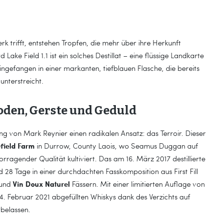
 trifft, entstehen Tropfen, die mehr über ihre Herkunft
ake Field 1.1 ist ein solches Destillat – eine flüssige Landkarte
ingefangen in einer markanten, tiefblauen Flasche, die bereits
unterstreicht.
Boden, Gerste und Geduld
ung von Mark Reynier einen radikalen Ansatz: das Terroir. Dieser
field Farm
in Durrow, County Laois, wo Seamus Duggan auf
ragender Qualität kultiviert. Das am 16. März 2017 destillierte
nd 28 Tage in einer durchdachten Fasskomposition aus First Fill
Vin Doux Naturel
 und
Fässern. Mit einer limitierten Auflage von
4. Februar 2021 abgefüllten Whiskys dank des Verzichts auf
rbelassen.