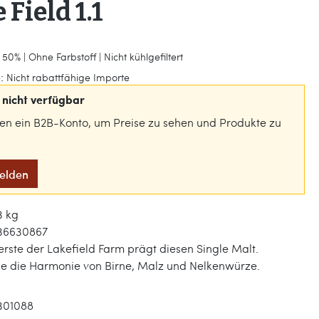
 Field 1.1
50% | Ohne Farbstoff | Nicht kühlgefiltert
:
Nicht rabattfähige Importe
nicht verfügbar
gen ein B2B-Konto, um Preise zu sehen und Produkte zu
melden
3 kg
36630867
rste der Lakefield Farm prägt diesen Single Malt.
ie die Harmonie von Birne, Malz und Nelkenwürze.
301088