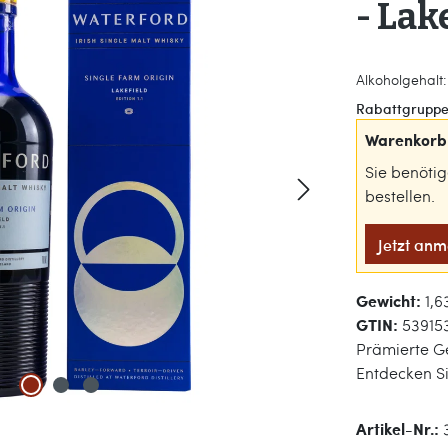
- Lake
Alkoholgehalt: 
Rabattgruppe
Warenkorb 
Sie benöti
bestellen.
Jetzt an
Gewicht:
1,6
GTIN:
53915
Prämierte Ge
Entdecken S
Artikel-Nr.: