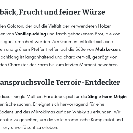
bäck, Frucht und feiner Würze
den Goldton, der auf die Vielfalt der verwendeten Hölzer
Vanillepudding
men von
und frisch gebackenem Brot, die von
 elegant umrahmt werden. Am Gaumen entfaltet sich eine
Malzkeksen
en und grünem Pfeffer treffen auf die Süße von
,
Nachklang ist langanhaltend und charaktervoll, geprägt von
e den Charakter der Farm bis zum letzten Moment bewahren.
r anspruchsvolle Terroir-Entdecker
Single Farm Origin
t dieser Single Malt ein Paradebeispiel für die
hentische suchen. Er eignet sich hervorragend für eine
 Bodens und des Mikroklimas auf den Whisky zu erkunden. Wir
ratur zu genießen, um die volle aromatische Komplexität und
llery unverfälscht zu erleben.