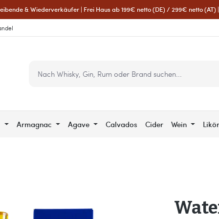
eibende & Wiederverkäufer | Frei Haus ab 199€ netto (DE) / 299€ netto (AT) | 
andel
c
Armagnac
Agave
Calvados
Cider
Wein
Likö
Water