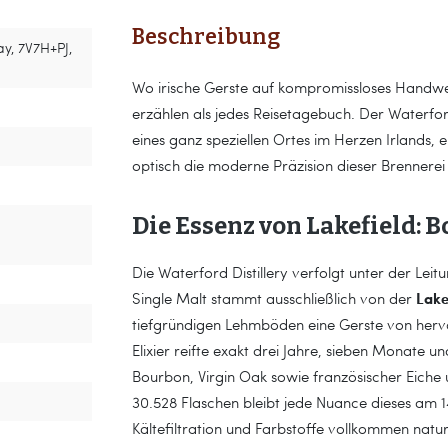
Beschreibung
ay, 7V7H+PJ,
Wo irische Gerste auf kompromissloses Handwerk
erzählen als jedes Reisetagebuch. Der Waterford L
eines ganz speziellen Ortes im Herzen Irlands, e
optisch die moderne Präzision dieser Brennerei 
Die Essenz von Lakefield: 
Die Waterford Distillery verfolgt unter der Leit
Lake
Single Malt stammt ausschließlich von der
tiefgründigen Lehmböden eine Gerste von hervor
Elixier reifte exakt drei Jahre, sieben Monate u
Bourbon, Virgin Oak sowie französischer Eiche
30.528 Flaschen bleibt jede Nuance dieses am 1
Kältefiltration und Farbstoffe vollkommen natu