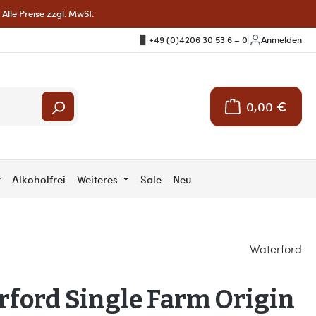
Alle Preise zzgl. MwSt.
+49 (0)4206 30 53 6 – 0
|
Anmelden
0,00 €
Warenkorb enthält 
r
Alkoholfrei
Weiteres
Sale
Neu
Waterford
ford Single Farm Origin